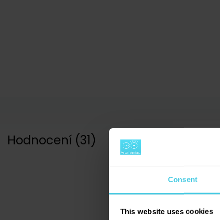
Hodnocení
(
31
)
Consent
4.9
This website uses cookies