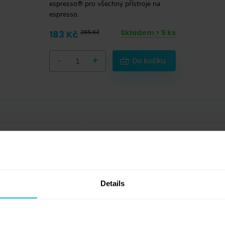
espresso® pro všechny přístroje na
espresso.
Skladem > 5 ks
183 Kč
265 Kč
-
+
Do košíku
Sleva 10 % na kávu
Aromaniac pro vás!
Chcete 10% slevu na naši čerstvě pra
Details
29
x
Aromaniac? Stačí vyplnit vaši e-mail
1
x
adresu a obratem vám zašleme slevov
0
x
Navíc vás budeme informovat o všech
1
x