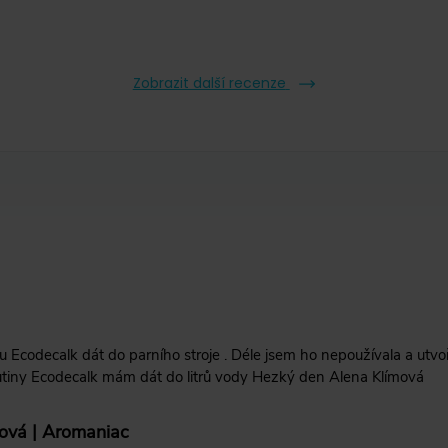
Zobrazit další recenze
žu Ecodecalk dát do parního stroje . Déle jsem ho nepoužívala a utvo
kutiny Ecodecalk mám dát do litrů vody Hezký den Alena Klímová
ová | Aromaniac