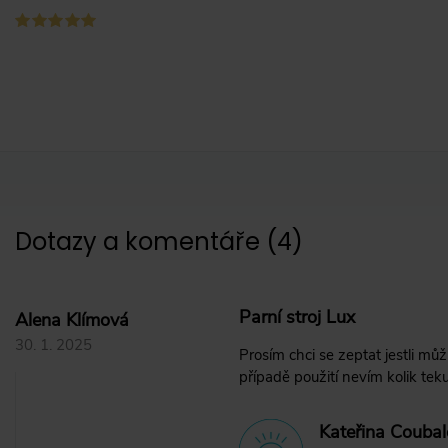
Dotazy a komentáře
(
4
)
Parní stroj Lux
Alena Klímová
30. 1. 2025
Prosím chci se zeptat jestli mů
případě použití nevím kolik te
Kateřina Coubal