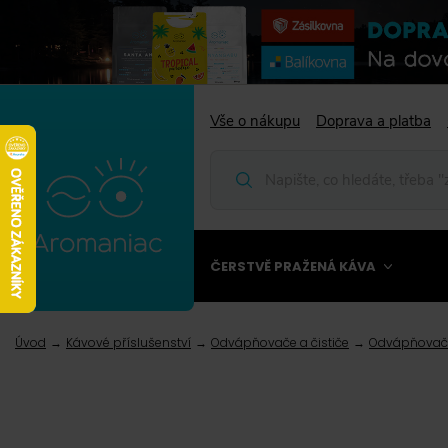
Vše o nákupu
Doprava a platba
ČERSTVĚ PRAŽENÁ KÁVA
Úvod
Kávové příslušenství
Odvápňovače a čističe
Odvápňovač