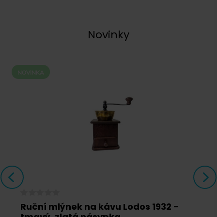
Novinky
NOVINKA
Ruční mlýnek na kávu Lodos 1932 -
tmavý, zlatá násypka