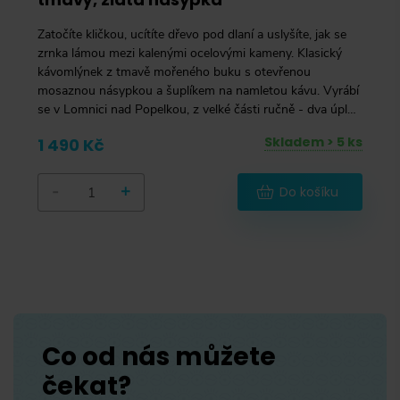
Zatočíte kličkou, ucítíte dřevo pod dlaní a uslyšíte, jak se
zrnka lámou mezi kalenými ocelovými kameny. Klasický
kávomlýnek z tmavě mořeného buku s otevřenou
mosaznou násypkou a šuplíkem na namletou kávu. Vyrábí
se v Lomnici nad Popelkou, z velké části ručně - dva úplně
stejné kusy proto nenajdete.
Skladem > 5 ks
1 490 Kč
-
+
Do košíku
Co od nás můžete
čekat?