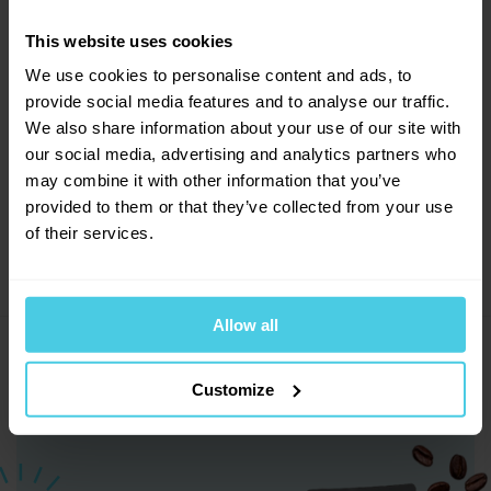
Sleva 10 % na kávu
This website uses cookies
Aromaniac pro vás!
We use cookies to personalise content and ads, to
Chcete 10% slevu na naši čerstvě praženou kávu
provide social media features and to analyse our traffic.
Aromaniac? Stačí vyplnit vaši e-mailovou adresu
We also share information about your use of our site with
a obratem vám zašleme slevový kupon... Navíc
vás budeme informovat o všech slevách a
our social media, advertising and analytics partners who
novinkách na našem e-shopu!
may combine it with other information that you’ve
provided to them or that they’ve collected from your use
Přihlásit se a získat slevu
of their services.
Odesláním e-mailové adresy souhlasíte se zasíláním
obchodních sdělení dle
informací o zpracování osobních
údajů
.
Allow all
Čerstvě pražená káva Aromaniac
Customize