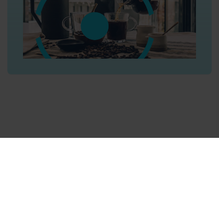
Píšeme a radíme o kávě