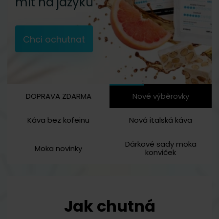
mít na jazyku
Chci ochutnat
DOPRAVA ZDARMA
Nové výběrovky
Káva bez kofeinu
Nová italská káva
Dárkové sady moka
Moka novinky
konviček
Jak chutná