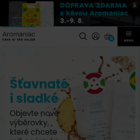
0
MENU
Šťavnaté
i sladké
Objevte nové
výběrovky,
které chcete