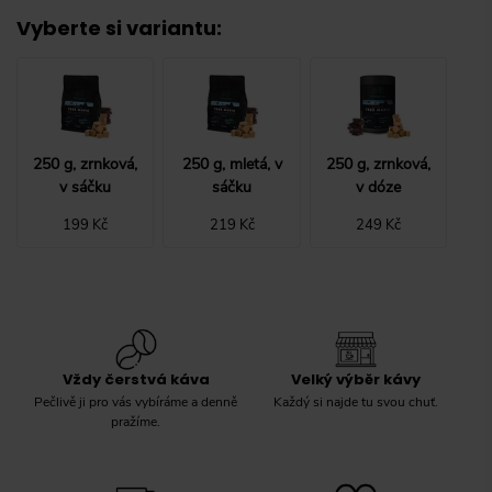
Vyberte si variantu
:
250 g, zrnková,
250 g, mletá, v
250 g, zrnková,
v sáčku
sáčku
v dóze
199 Kč
219 Kč
249 Kč
Vždy čerstvá káva
Velký výběr kávy
Pečlivě ji pro vás vybíráme a denně
Každý si najde tu svou chuť.
pražíme.