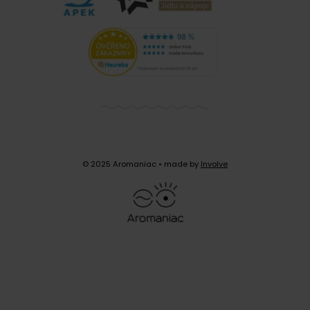
Tereza Jalčáková, Čerstvá Káva
9. 3. 2022
Dobrý den, je nám velice líto, že nejste
spokojená s naší kávou. Na její kvalitě si vždy
velmi zakládáme a veškerou naší upraženou
kávu pečlivě kontrolujeme. V případě, že káva
neodpovídá standardům, pravděpodobně došlo
k pochybení při pražení, nicméně výkyvy při
© 2025 Aromaniac
• made by
Involve
pražení se vyskytují zcela výjimečně. Kávu nám
můžete samozřejmě reklamovat a zanést nebo
zaslat na naši prodejnu na Praze 7. Jakmile kávu
obdržíme, zahájíme reklamační řízení a její
kvalitu prověří náš reklamační technik společně
s naším pražičem. O výsledku budete následně
informována.