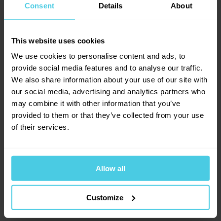
4.9
1947 vyroben tradičními postupy s velkým podílem
Consent
Details
About
ruční práce. Dřevěné tělo a šuplík na kávu jsou
Přidat dotaz
z buku, klička a zásobník na kávu jsou vyrobeny
This website uses cookies
z kovu ve stříbrné barvě.
Provoňte si e-mailovou
We use cookies to personalise content and ads, to
📧
307
hodnocení
Robert
provide social media features and to analyse our traffic.
schránku kávou
16. 4. 2026
Ruční kávomlýnek Lodos 1947 v kostce:
277
x
We also share information about your use of our site with
Aromagazín vám pošleme jen, když bude o
23
x
our social media, advertising and analytics partners who
Dřevěné tělo s vysokým podílem ruční práce
čem psát.
5
x
množství
may combine it with other information that you’ve
Slibujeme na naše kafe.
Kvalitní bukové dřevo
0
x
provided to them or that they’ve collected from your use
Dobrý den, kolik gramů kávy se vejde do mlýnku? Děkuji za
Plynulé nastavení hrubosti mletí – od velmi
of their services.
2
x
odpověd.
hrubého po velmi jemné
Tradiční český výrobek, vyrobeno v tuzemsku
Monika Calinová | Aromaniac
Přihlásit se
Allow all
16. 4. 2026
Dobrý den, do tohoto ručního mlýnku se
Customize
obvykle vejde přibližně cca 30–35 gramů
kávových zrn na jedno naplnění násypky.