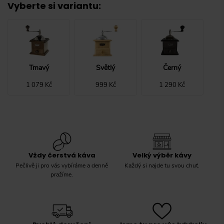
Vyberte si variantu
:
Tmavý
Světlý
Černý
1 079 Kč
999 Kč
1 290 Kč
Vždy čerstvá káva
Velký výběr kávy
Pečlivě ji pro vás vybíráme a denně
Každý si najde tu svou chuť.
pražíme.