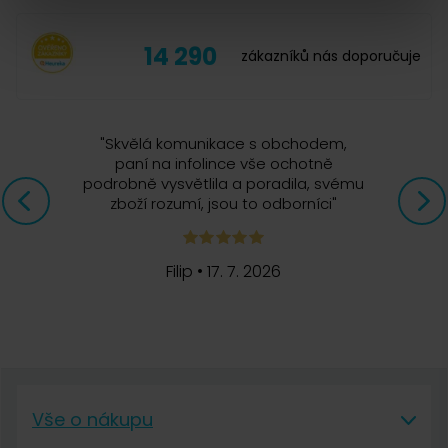
14 290
zákazníků nás doporučuje
Janička
7. 9. 2025
"
Skvělá komunikace s obchodem,
paní na infolince vše ochotně
podrobně vysvětlila a poradila, svému
Promazání
zboží rozumí, jsou to odborníci
"
Dobrý den, kávomlýnek používáme asi rok a začíná dost vrzat,
až se to nedá poslouchat. Poraďte mi prosím, čím bych mohla
Filip
•
17. 7. 2026
klíčku promazat. Nějaký speciální olej bych u Vas mihla
zakoupit? Kuchyňský používat samozřejmě nebudu, aby mi
nezrezl a nějaký technických taky ne, aby mi pak do kávy
nekapal. Děkuji Vám za odpověď a přeji hezký den.
Kateřina Petschenková | Aromaniac
Vše o nákupu
8. 9. 2025