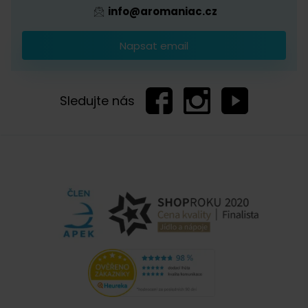
Rozměry
info@aromaniac.cz
Dobrý den. Jaké jsou rozměry tohoto mlýnku. Děkuji
Napsat email
Kateřina Coubalová | Aromaniac
14. 2. 2025
Sledujte nás
Hezký den, milý Petře, výška mlýnku bez kopule
je 10 cm, s ručkou je 21 cm a šířka je 12 cm. :)
Zobrazit další komentáře