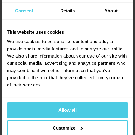
Dotazy a komentáře (1)
→
Adaptér s papírovými filtry je možné použít pro
Consent
Details
About
5
všechny velikosti vacuum potu Hario, tedy TCA-2,
TCA-3 i TCA-5.
Přidat dotaz
This website uses cookies
We use cookies to personalise content and ads, to
Provoňte si e-mailovou
📧
provide social media features and to analyse our traffic.
2
hodnocení
Lenka
schránku kávou
We also share information about your use of our site with
17. 8. 2018
2
x
our social media, advertising and analytics partners who
Aromagazín vám pošleme jen, když bude o
0
x
may combine it with other information that you’ve
čem psát.
0
x
aeropress?
provided to them or that they’ve collected from your use
Slibujeme na naše kafe.
0
x
of their services.
Dobrý den, lze tento filtr použít do aeropressu?
0
x
Petra Malhausová, Čerstvá Káva
Allow all
17. 8. 2018
Přihlásit se
Dobrý den, tento filtr nelze použít do
30. 11. 2020
Customize
AeroPressu, jelikož je větší.