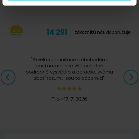
Slouží jak má.
14 291
zákazníků nás doporučuje
"
Skvělá komunikace s obchodem,
paní na infolince vše ochotně
podrobně vysvětlila a poradila, svému
zboží rozumí, jsou to odborníci
"
Filip
•
17. 7. 2026