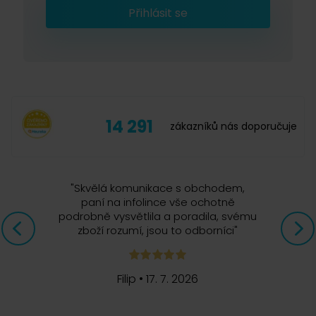
Jitka Kakaščíková, Čerstvá Káva
Přihlásit se
4. 3. 2016
Jan Čepek
Jestliže nejste s mlýnkem spokojený, zašlete
27. 1. 2016
nám jej zpět na adresu - delicado, Turnovského
263/4, 100 00 Praha 10 - Strašnice (do zásilky
vložte kopii faktury a průvodní dopis s popisem
Mlýnek jsem si vybral na základě přečtených recenzí, ale
důvodu vrácení zboží). Případně je možné
hlavně podle vzhledu. Vizuální stránka je lepší než na fotkách
14 291
zákazníků nás doporučuje
produkt donést osobně na některou z našich
v e-shopu. Bohužel se mi potvrdila i napsaná negativa. Držení
kamenných prodejen a vrátit touto cestou. Rádi
mlýnku při mlení, odlupování barvy... Výrobci bych doporučil
Vám nabídneme buď výměnu za jiné zboží nebo
prodloužit mlecí kličku, při větší páce by bylo mletí snazší.
popřípadě Vám vrátíme peníze.
Mlýnek vracet nebudu, velmi se mi líbí a kávu mele také
"
Skvělá komunikace s obchodem,
kvalitně. Užívám nyní cca 2 týdny a ve výsledku si nemohu
paní na infolince vše ochotně
stěžovat. Při koupi jsem si byl vědom možných nedostatků.
podrobně vysvětlila a poradila, svému
zboží rozumí, jsou to odborníci
"
Jaroslav Orlik
Filip
•
17. 7. 2026
6. 9. 2015
13. 2. 2015