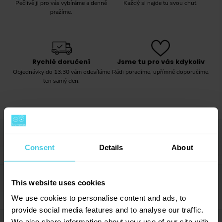
Pečlivě ji pro vás vybíráme a denně
Každý si najde tu svou chuť.
pražíme.
Rychlé doručení
Jsme tu pro vás kdykoliv
Objednávky do 13:30 vám odesíláme
Rádi poradíme, upřímně doporučíme.
ten samý den.
Popis produktu
→
Consent
Details
About
Robustní, vyrobený z pevného kovu, přitom patří k
nejmenším na trhu. Ruční mlýnek na kávu Lodos
Parametry
This website uses cookies
→
Tower tradičního českého výrobce ocení každý, kdo
We use cookies to personalise content and ads, to
má doma nebo v zavazadle málo místa, ale na kvalitě
Barva
Červená
provide social media features and to analyse our traffic.
mletí kávy šetřit nechce. Na spodní části těla mlýnku
We also share information about your use of our site with