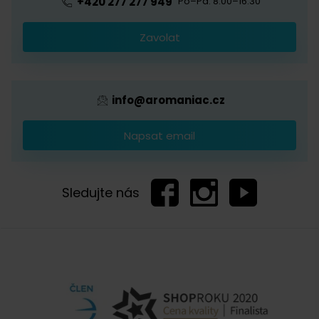
+420 277 277 949
Po–Pá: 8:00–16:30
Káva s logem firmy
Zavolat
Děkuji, včera mi přišel domů - v bílém, nebyla jsem si jistá, zda
Provizní systém
tam nechybí, a nikde jsem se to nedočetla, takže děkuji za
informaci, Jinak je perfektní :-)
info@aromaniac.cz
Napsat email
Zobrazit další komentáře
Sledujte nás