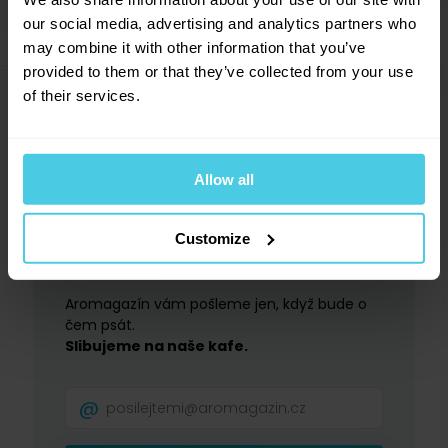
Materiál
Kov
Hodnocení (11)
najdete praktický dřevěný vysouvací zásobník na
→
our social media, advertising and analytics partners who
Typ mlýnku
Ruční
mletou kávu, který pojme 30 g kávy. Na kávu k
may combine it with other information that you’ve
Materiál mlecích
rodinné snídani dostatečné množství.
Nerez
provided to them or that they’ve collected from your use
kamenů
of their services.
Dotazy a komentáře (4)
→
Mlecí mechanismus
Mlecí kameny
4.6
Jako každý mlýnek Lodos i Tower v sobě skrývá
Vlastnosti mlýnku
Cestovní
moderní strojek s mlecími kameny z kalené ocelia
Přidat dotaz
Výrobce
Lodos
Allow all
plynulým nastavením hrubosti mletí.
Všechny mlýnky
Lodos Tower máme skladem v inovované verzi s
Provoňte si e-mailovou
📧
Customize
komfortnější prodlouženou kličkou.
11
hodnocení
Pavel
schránku kávou
3. 3. 2016
8
x
Aromagazín vám pošleme jen, když bude o
2
x
Ruční mlýnek na kávu Lodos Tower v kostce:
čem psát.
1
x
Pevné a robustní kovové tělo
Slibujeme na naše kafe.
S mlýnkem nejsem spokojený, při mletí vyskakují zrna - chybí
0
x
Plynulé nastavení hrubosti mletí – od velmi
víčko, velmi krátká páka, uchycení mlecích kamenů se povoluje,
0
x
mlýnek se špatně drží.
hrubého po velmi jemné
Tradiční český výrobek, vyrobeno v tuzemsku