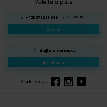
Kávová akademie
Volejte a pište
Pražírna
Ochrana osobních údajů
Blog o kávě
Předplatné kávy
Velkoobchod
+420 277 277 949
Po–Pá: 8:00–16:30
Káva s logem firmy
Zavolat
Provizní systém
info@aromaniac.cz
Napsat email
Sledujte nás