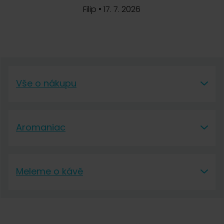
Filip
•
17. 7. 2026
Vše o nákupu
Vše o nákupu
Aromaniac
Vše o nákupu
Aromaniac
Doprava a platba
Meleme o kávě
O nás
Vrácení a reklamace
Meleme o kávě
Kontakt
Obchodní podmínky