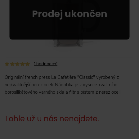
1
hodnocení
Originální french press La Cafetière "Classic" vyrobený z
nejkvalitnější nerez oceli. Nádobka je z vysoce kvalitního
borosilikátového varného skla a filtr s pístem z nerez oceli.
Tohle už u nás nenajdete.