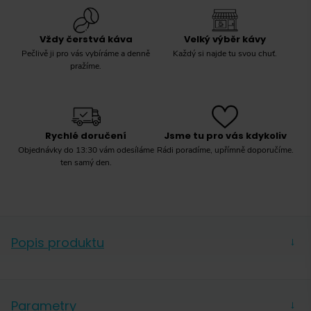
Vždy čerstvá káva
Velký výběr kávy
Pečlivě ji pro vás vybíráme a denně
Každý si najde tu svou chuť.
pražíme.
Rychlé doručení
Jsme tu pro vás kdykoliv
Objednávky do 13:30 vám odesíláme
Rádi poradíme, upřímně doporučíme.
ten samý den.
Popis produktu
→
Parametry
→