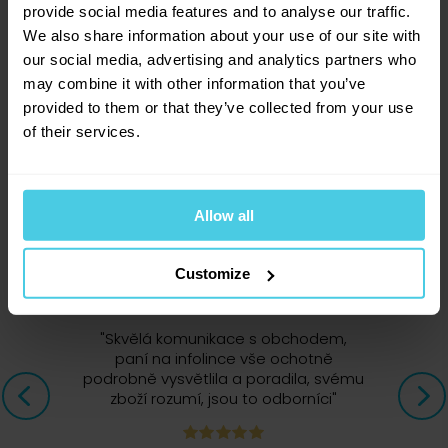
0
x
provide social media features and to analyse our traffic.
We also share information about your use of our site with
our social media, advertising and analytics partners who
may combine it with other information that you’ve
Přihlásit se
provided to them or that they’ve collected from your use
of their services.
Allow all
14 293
zákazníků nás doporučuje
Customize
"
Skvělá komunikace s obchodem,
paní na infolince vše ochotně
podrobně vysvětlila a poradila, svému
zboží rozumí, jsou to odborníci
"