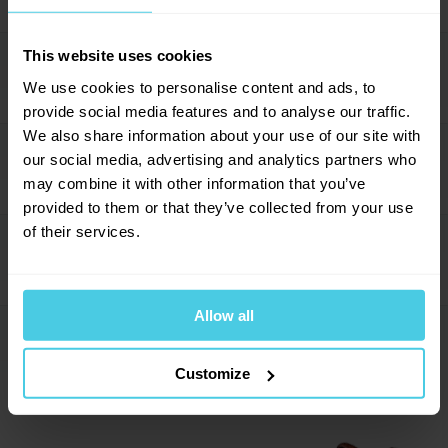
This website uses cookies
Popis produktu
→
We use cookies to personalise content and ads, to
provide social media features and to analyse our traffic.
Patří k tomu nejlepšímu, co v pražírnách italské firmy
We also share information about your use of our site with
Lavazza vzniká - označení Top Class, tedy „nejvyšší
Parametry
our social media, advertising and analytics partners who
→
kvalita“, hovoří za vše. V každém jejím šálku objevíte
may combine it with other information that you’ve
vždy znovu a znovu slunce brazilských arabik a sílu
provided to them or that they’ve collected from your use
Hmotnost
6 000 g
robusty z ostrova Jáva. Lavazza Top Class je
of their services.
Forma
Zrnková
Hodnocení (5)
výborná nejen pro přípravu v automatickém
→
Balení
Sáček
kávovaru.
Výrobce
Lavazza
Allow all
Dotazy a komentáře (2)
→
Jak Top Class chutná? Výtečně. Nechte se unést
5
plným tělem s kulatou a sladkou chutí, která oslovuje
Customize
znalce kávy po celém světě i ty, kdo s kávou začínají
Přidat dotaz
a nechtějí „hořké“. Jako všechny kávy Lavazza je i