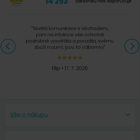
14 293
zákazníků nás doporučuje
Kateřina
5. 2. 2018
"
Skvělá komunikace s obchodem,
paní na infolince vše ochotně
podrobně vysvětlila a poradila, svému
prosím vás je to 100% arabica??děkuji
zboží rozumí, jsou to odborníci
"
Petra Malhausová, Čerstvá Káva
Filip
•
17. 7. 2026
5. 2. 2018
Dobrý den, dle dostupných informací se jedná o
50% Arabicu a 50% Robustu.
Vše o nákupu
Vše o nákupu