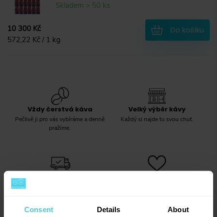
Skladem > 50 ks
10 300 Kč
Do košíku
572,22 Kč / 1 kg
Vždy čerstvá káva
Velký výběr kávy
Pečlivě ji pro vás vybíráme a denně
Každý si najde tu svou chuť.
pražíme.
Rychlé doručení
Jsme tu pro vás kdykoliv
Objednávky do 13:30 vám odesíláme
Rádi poradíme, upřímně doporučíme.
ten samý den.
Consent
Details
About