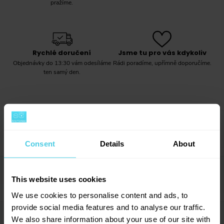
pražíme.
Rychlé doručení
Jsme tu pro vás kdykoliv
Objednávky do 13:30 vám odesíláme
Rádi poradíme, upřímně doporučíme.
ten samý den.
Popis produktu
→
Consent
Details
About
Vysoce kvalitní lattiera z dílny Rhinowares, kávových
nadšenců, kteří se rozhodli zužitkovat své letité
Parametry
→
This website uses cookies
zkušenosti ze světa kávy a vtisknout je do vlastních
produktů.
We use cookies to personalise content and ads, to
Výrobce
Rhinowares
provide social media features and to analyse our traffic.
Hodnocení (7)
We also share information about your use of our site with
→