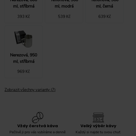
ml, stříbrná
ml, modrá
ml, černá
393 Kč
539 Kč
639 Kč
Nerezová, 950
ml, stříbrná
969 Kč
Zobrazit všechny varianty
(
7
)
Vždy čerstvá káva
Velký výběr kávy
Pečlivě ji pro vás vybíráme a denně
Každý si najde tu svou chuť.