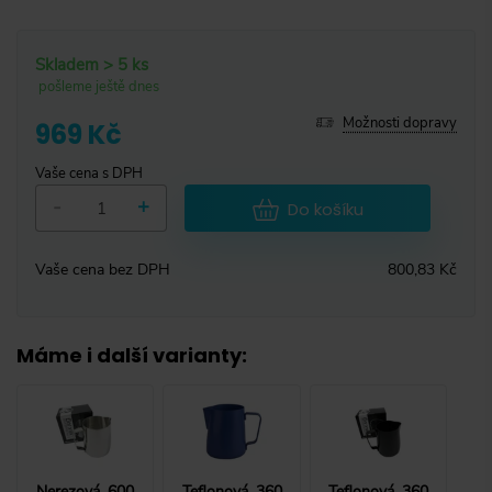
Skladem > 5 ks
pošleme ještě dnes
Možnosti dopravy
969 Kč
Vaše cena s DPH
-
+
Do košíku
Vaše cena bez DPH
800,83 Kč
Máme i další varianty
:
Nerezová, 600
Teflonová, 360
Teflonová, 360