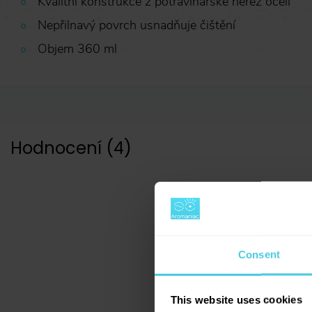
Kvalitní konstrukce z potravinářské nerez oceli
Nepřilnavý povrch usnadňuje čištění
Objem 360 ml
Hodnocení
(
4
)
5
Consent
4
hodnocení
This website uses cookies