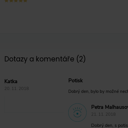
Dotazy a komentáře
(
2
)
Potisk
Katka
20. 11. 2018
Dobrý den, bylo by možné necha
Petra Malhauso
21. 11. 2018
Dobrý den, s poti