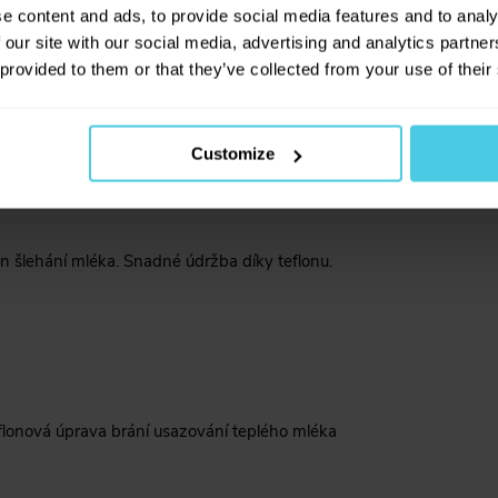
e content and ads, to provide social media features and to analy
 our site with our social media, advertising and analytics partn
 provided to them or that they’ve collected from your use of their
 šlehání mléka. Snadné údržba díky teflonu.
Customize
 šlehání mléka. Snadné údržba díky teflonu.
eflonová úprava brání usazování teplého mléka