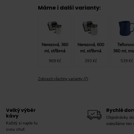
Máme i další varianty
:
Nerezová, 360
Nerezová, 600
Teflonov
ml, stříbrná
ml, stříbrná
360 ml, mo
969 Kč
393 Kč
539 Kč
Zobrazit všechny varianty
(
7
)
Velký výběr
Rychlé dor
kávy
Objednávky do
Každý si najde tu
odesíláme ten
svou chuť.