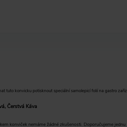
t tuto konvicku potisknout speciální samolepicí folií na gastro za
vá, Čerstvá Káva
skem konviček nemáme žádné zkušenosti. Doporučujeme jednu z