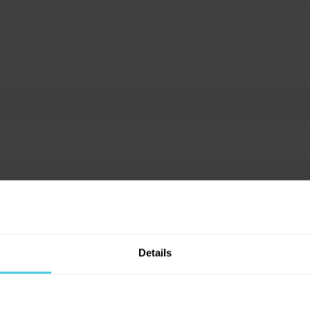
4
x
0
x
0
x
Details
0
x
0
x