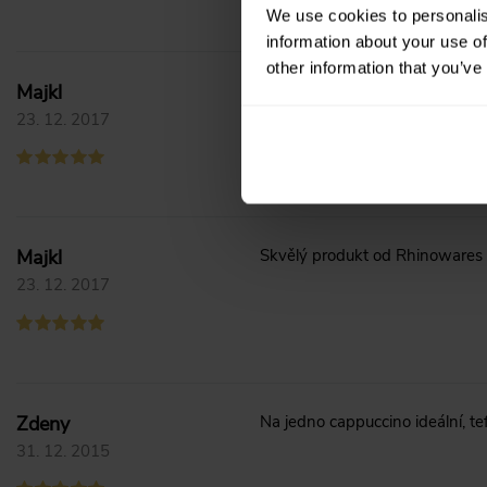
We use cookies to personalis
information about your use of
other information that you’ve
Majkl
Skvělý produkt od Rhinowares n
23. 12. 2017
Majkl
Skvělý produkt od Rhinowares n
23. 12. 2017
Zdeny
Na jedno cappuccino ideální, t
31. 12. 2015