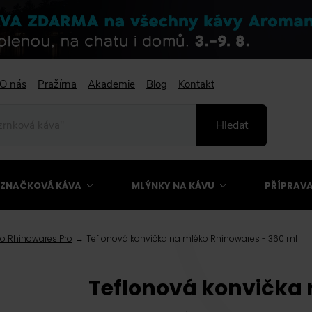
O nás
Pražírna
Akademie
Blog
Kontakt
Hledat
ZNAČKOVÁ KÁVA
MLÝNKY NA KÁVU
PŘÍPRAVA
o Rhinowares Pro
Teflonová konvička na mléko Rhinowares - 360 ml
Teflonová konvička 