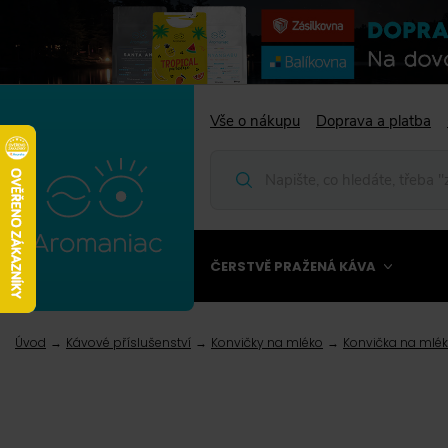
Vše o nákupu
Doprava a platba
ČERSTVĚ PRAŽENÁ KÁVA
Úvod
Kávové příslušenství
Konvičky na mléko
Konvička na mlék