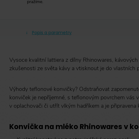
pražíme.
Popis a parametry
Vysoce kvalitní lattiera z dílny Rhinowares, kávových 
zkušenosti ze světa kávy a vtisknout je do vlastních 
Výhody teflonové konvičky? Odstraňovat zapomenuté
konviček je nepříjemné, s teflonovým povrchem vás vš
v oplachovači či utřít vlkým hadříkem a je připravena 
Konvička na mléko Rhinowares v ko