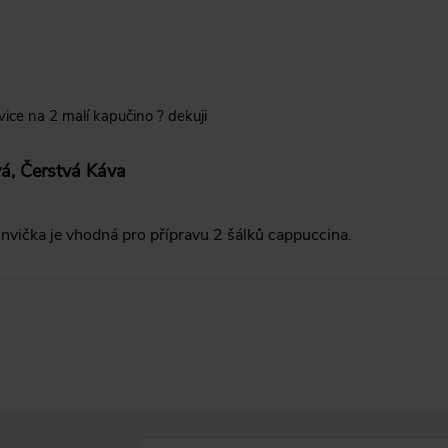
ice na 2 malí kapučino ? dekuji
vá, Čerstvá Káva
onvička je vhodná pro přípravu 2 šálků cappuccina.