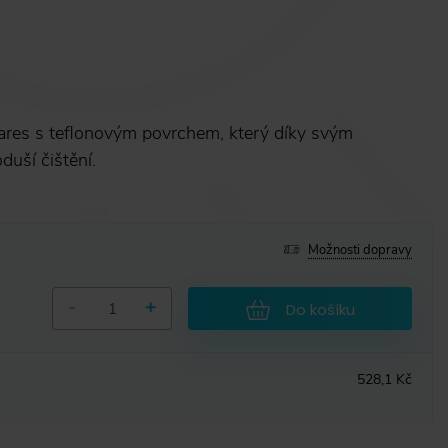
ares s teflonovým povrchem, který díky svým
duší čištění.
Možnosti dopravy
-
+
Do košíku
528,1 Kč