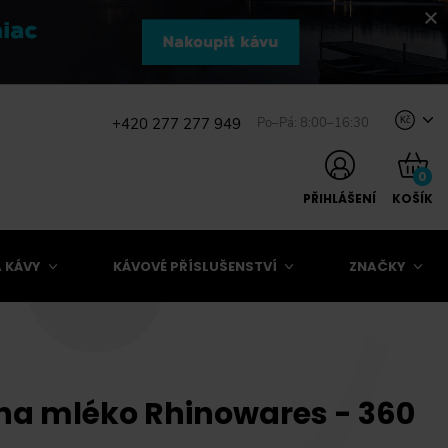
+420 277 277 949
Po–Pá: 8:00–16:30
Kč
0
PŘIHLÁŠENÍ
KOŠÍK
 KÁVY
KÁVOVÉ PŘÍSLUŠENSTVÍ
ZNAČKY
na mléko Rhinowares - 360