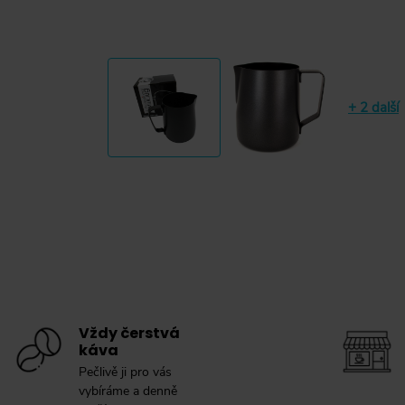
+ 2 další
Vždy čerstvá
káva
Pečlivě ji pro vás
vybíráme a denně