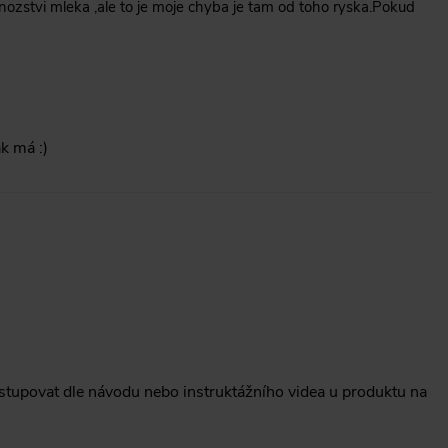
ozstvi mleka ,ale to je moje chyba je tam od toho ryska.Pokud
k má :)
tupovat dle návodu nebo instruktážního videa u produktu na