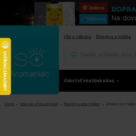
Vše o nákupu
Doprava a platba
ČERSTVĚ PRAŽENÁ KÁVA
Úvod
Kávové příslušenství
Napěňovače mléka
Shaker na mléko