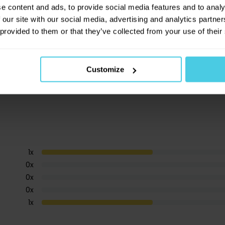
e content and ads, to provide social media features and to analy
 our site with our social media, advertising and analytics partn
 provided to them or that they’ve collected from your use of their
Customize
1
x
0
x
0
x
0
x
1
x