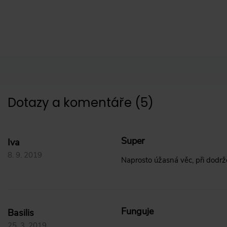
Dotazy a komentáře
(
5
)
Super
Iva
8. 9. 2019
Naprosto úžasná věc, při dodrž
Funguje
Basilis
25. 3. 2019