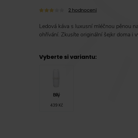
2
hodnocení
Ledová káva s luxusní mléčnou pěnou nav
ohřívání. Zkusíte originální šejkr doma i 
Vyberte si variantu
:
Bílý
439 Kč