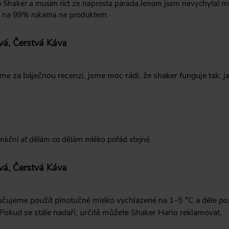
 Shaker a musim rict ze naprosta parada.Jenom jsem nevychytal mn
to na 99% rukama ne produktem.
vá, Čerstvá Káva
e za báječnou recenzi, jsme moc rádi, že shaker funguje tak, ja
nkční ať dělám co dělám mléko pořád stejné.
vá, Čerstvá Káva
čujeme použít plnotučné mléko vychlazené na 1-5 °C a déle pos
Pokud se stále nadaří, určitě můžete Shaker Hario reklamovat.