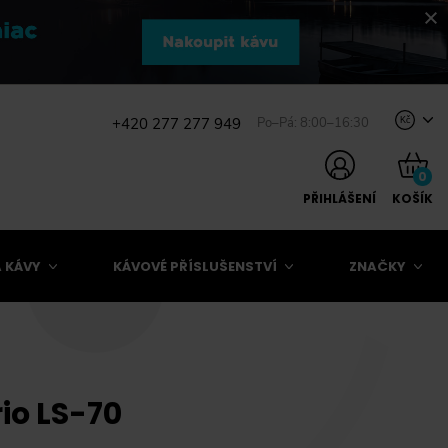
+420 277 277 949
Po–Pá: 8:00–16:30
Kč
0
PŘIHLÁŠENÍ
KOŠÍK
 KÁVY
KÁVOVÉ PŘÍSLUŠENSTVÍ
ZNAČKY
io LS-70