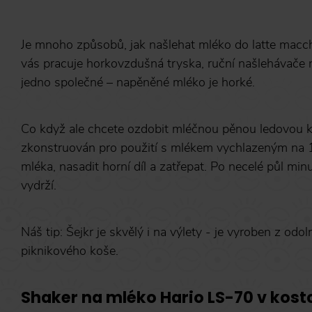
Je mnoho způsobů, jak našlehat mléko do latte macc
vás pracuje horkovzdušná tryska, ruční našlehávače
jedno společné – napěněné mléko je horké.
Co když ale chcete ozdobit mléčnou pěnou ledovou ká
zkonstruován pro použití s mlékem vychlazeným na 1
mléka, nasadit horní díl a zatřepat. Po necelé půl m
vydrží.
Náš tip: Šejkr je skvělý i na výlety - je vyroben z od
piknikového koše.
Shaker na mléko Hario LS-70 v kost