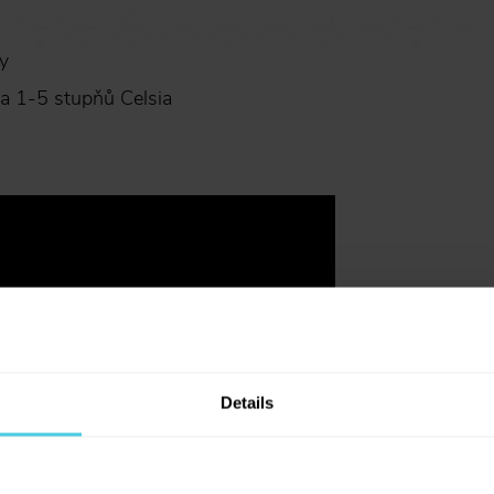
y
a 1-5 stupňů Celsia
Details