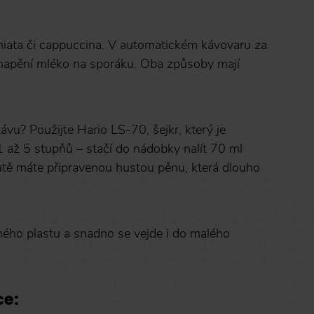
hiata či cappuccina. V automatickém kávovaru za
 napění mléko na sporáku. Oba způsoby mají
vu? Použijte Hario LS-70, šejkr, který je
 až 5 stupňů – stačí do nádobky nalít 70 ml
inutě máte připravenou hustou pěnu, která dlouho
olného plastu a snadno se vejde i do malého
ce: