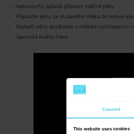
Jednoduchý způsob přípravy mléčné pěny
Připravíte pěnu ze studeného mléka do ledové káv
Nejlepší pěny dosáhnete s mlékem vychlazeným n
Japonská kvalita Hario
Consent
This website uses cookies