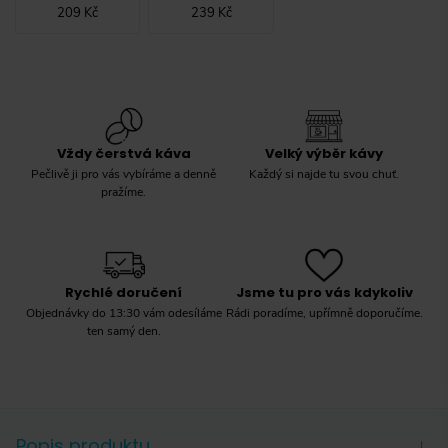
209 Kč
239 Kč
Vždy čerstvá káva
Velký výběr kávy
Pečlivě ji pro vás vybíráme a denně
Každý si najde tu svou chuť.
pražíme.
Rychlé doručení
Jsme tu pro vás kdykoliv
Objednávky do 13:30 vám odesíláme
Rádi poradíme, upřímně doporučíme.
ten samý den.
Popis produktu
→