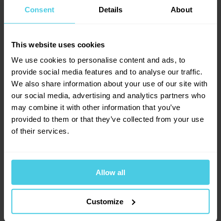
Mlecí mechanismus
Mlecí kameny
5
Consent
Details
About
Vlastnosti mlýnku
Retro
Uvnitř mlýnku se skrývá vysoce kvalitní frézovaný
Přidat dotaz
Výrobce
Lodos
strojek s mlecími kameny z kalené oceli a
This website uses cookies
nastavitelnou hrubostí mletí. Při správném zacházení
We use cookies to personalise content and ads, to
Provoňte si e-mailovou
📧
vám kávomlýnek Lodos Buclák poslouží určitě
2
hodnocení
MARIE
provide social media features and to analyse our traffic.
schránku kávou
dlouhá léta.
12. 8. 2023
We also share information about your use of our site with
2
x
our social media, advertising and analytics partners who
Aromagazín vám pošleme jen, když bude o
0
x
čem psát.
may combine it with other information that you’ve
Ruční mlýnek na kávu Lodos Buclák
0
x
JEMNÉ MLETÍ
Slibujeme na naše kafe.
provided to them or that they’ve collected from your use
0
x
v kostce:
PROSÍM, JAK NASTAVÍM UMLETÍ ZRN NA JEMNÉ. JE POŘÁD
of their services.
0
x
HRUBÁ, I KDYŽ TOČÍM ŠROUBEK PODLE NÁVODU DĚKUJI
Tradiční design
MARIE
Kvalitní český porcelán z Dubí
Allow all
Přihlásit se
Jana Kučerová, Čerstvá Káva
Mlecí kameny z kalené oceli
19. 5. 2025
14. 8. 2023
Výrobek tradiční české firmy
Customize
Dobrý den, k nastavení pro jemné namletí je