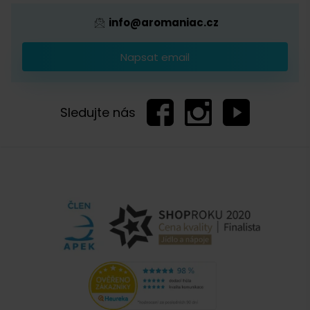
Tereza Jalčáková, Čerstvá Káva
info@aromaniac.cz
14. 3. 2022
Napsat email
Dobrý den, kapacita vrchní násypky na
zrnkovou kávu je cca 25 g.
Sledujte nás
Zobrazit další komentáře