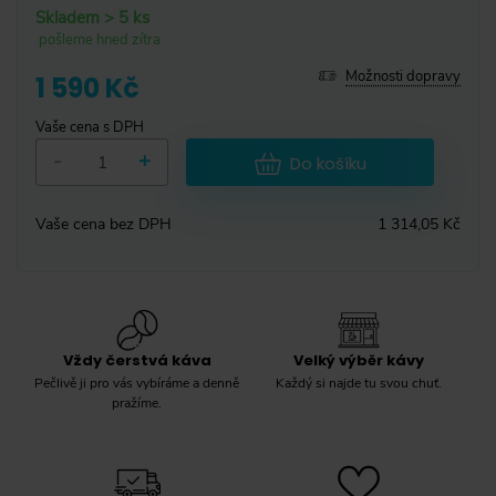
Skladem > 5 ks
pošleme hned zítra
Možnosti dopravy
1 590 Kč
Vaše cena s DPH
-
+
Do košíku
Vaše cena bez DPH
1 314,05 Kč
Vždy čerstvá káva
Velký výběr kávy
Pečlivě ji pro vás vybíráme a denně
Každý si najde tu svou chuť.
pražíme.