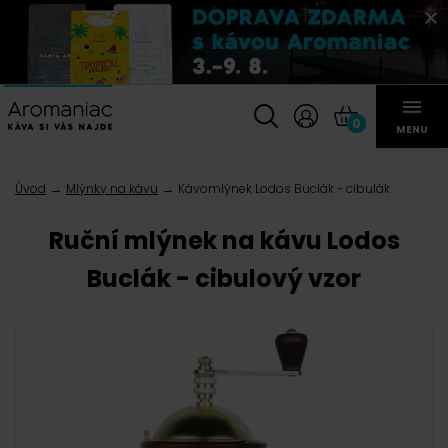
0
MENU
Úvod
Mlýnky na kávu
Kávomlýnek Lodos Buclák - cibulák
Ruční mlýnek na kávu Lodos
Buclák - cibulový vzor