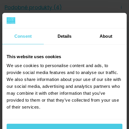
a kávovary na papírové kávové kapsle (pody, pods,
Forma
Pody
Podobné produkty (4)
→
pads) o průměru 70 mm.
Typ kapslí/podů
Senseo pody
Balení
Sáček
Acidita
0/10
SLEVA
Hodnocení (51)
→
-28 %
Consent
Details
About
Hořkost
0/10
Sladkost
0/10
Stupeň pražení
0/8
This website uses cookies
Dotazy a komentáře (4)
→
Země původu
Více zemí (směs)
4.6
We use cookies to personalise content and ads, to
Tělo
0/10
provide social media features and to analyse our traffic.
Přidat dotaz
Výrobce
Lavazza
We also share information about your use of our site with
our social media, advertising and analytics partners who
may combine it with other information that you’ve
Provoňte si e-mailovou
📧
51
hodnocení
provided to them or that they’ve collected from your use
Alice
schránku kávou
Dallmayr Crema d´Oro Mild & Fein,
of their services.
20. 10. 2022
38
x
Senseo pody, 28ks
Aromagazín vám pošleme jen, když bude o
10
x
čem psát.
Kávové pody s průměrem 70mm, balení obsahuje 28
1
x
Dotaz