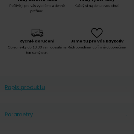
Pečlivě ji pro vás vybíráme a denně
Každý si najde tu svou chuť.
pražíme.
Rychlé doručení
Jsme tu pro vás kdykoliv
Objednávky do 13:30 vám odesíláme
Rádi poradíme, upřímně doporučíme.
ten samý den.
Popis produktu
→
Ideální jak pro přípravu espressa, tak mléčných
nápojů.
Parametry
→
Tyto kávové pody jsou určeny pro kávovary Senseo
Hmotnost
250 g