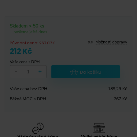
Skladem > 50 ks
pošleme ještě dnes
Možnosti dopravy
Původní cena
:
267
CZK
212 Kč
Vaše cena s DPH
-
+
Do košíku
Vaše cena bez DPH
189,29 Kč
Běžná MOC s DPH
267 Kč
Vždy čerstvá káva
Velký výběr kávy