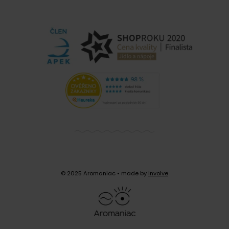
Lavazza Caffè Crema Classico. Bohužel ani sám
SLEVA
výrobce neuvádí přesný poměr Arabiky s
-37 %
Robustou.
Zobrazit další komentáře
Lavazza Intenso - Senseo pody, 36 ks
36 podů kávy Lavazza Intenso složené z tmavě pražených
© 2025 Aromaniac
• made by
Involve
zrn vybraných arabik a robust. Káva je silná, s plným tělem
a bohatou cremou, najít v ní můžete výrazné kakaové tóny.
Určené pro kávovary Senseo.
Skladem > 50 ks
167 Kč
263 Kč