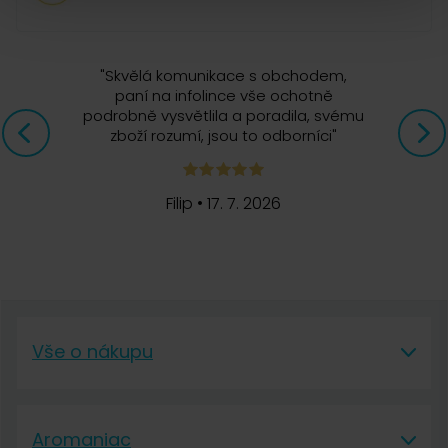
Příkon 365 W
Jan
"
Skvělá komunikace s obchodem,
14. 11. 2020
paní na infolince vše ochotně
podrobně vysvětlila a poradila, svému
zboží rozumí, jsou to odborníci
"
Dokoupení konvice na 3
Dobrý den, mám konvici na 6 šálku, šlo by k základně
Filip
•
17. 7. 2026
dokoupit jen konvičku na 3 šálky?
Monika Ludmilová, Čerstvá Káva
18. 11. 2020
Dobrý den, konvice jsou vždy v balení společně
Vše o nákupu
se základnou. Nelze je koupit samostatně.
Vše o nákupu
Aromaniac