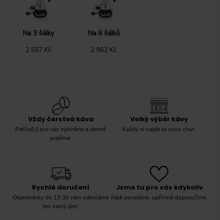
Na 3 šálky
Na 6 šálků
2 557 Kč
2 962 Kč
Vždy čerstvá káva
Velký výběr kávy
Pečlivě ji pro vás vybíráme a denně
Každý si najde tu svou chuť.
pražíme.
Rychlé doručení
Jsme tu pro vás kdykoliv
Objednávky do 13:30 vám odesíláme
Rádi poradíme, upřímně doporučíme.
ten samý den.