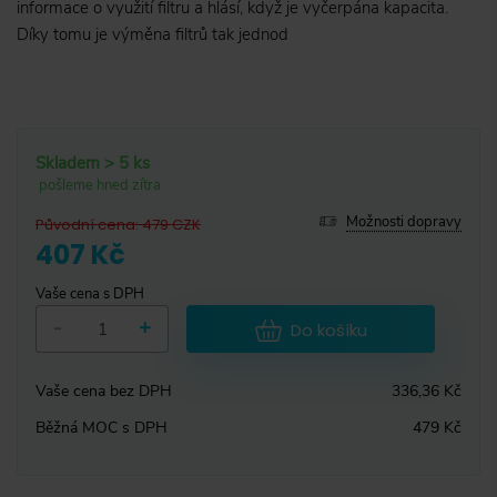
informace o využití filtru a hlásí, když je vyčerpána kapacita.
Díky tomu je výměna filtrů tak jednod
Skladem > 5 ks
pošleme hned zítra
Možnosti dopravy
Původní cena
:
479
CZK
407 Kč
Vaše cena s DPH
-
+
Do košíku
Vaše cena bez DPH
336,36 Kč
Běžná MOC s DPH
479 Kč