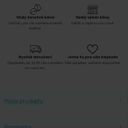
Vždy čerstvá káva
Velký výběr kávy
Pečlivě ji pro vás vybíráme a denně
Každý si najde tu svou chuť.
pražíme.
Rychlé doručení
Jsme tu pro vás kdykoliv
Objednávky do 13:30 vám odesíláme
Rádi poradíme, upřímně doporučíme.
ten samý den.
Popis produktu
→
Čistá voda pro lahodnou kávu
Parametry
CLARIS Smart funguje na profesionálním principu
→