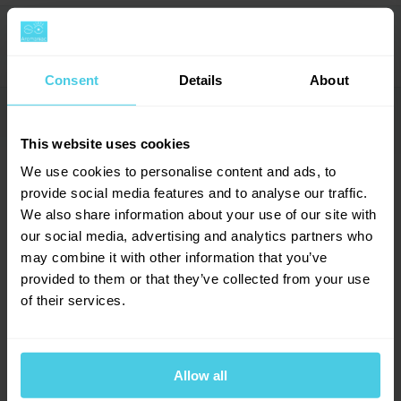
Výrobce
Kimbo
cappuccino a další mléčné nápoje. Stejně tak však
SLEVA
z této směsi získáte aromatické espresso.
Hodnocení (36)
→
-17 %
Consent
Details
About
Dotazy a komentáře (3)
→
4.6
This website uses cookies
We use cookies to personalise content and ads, to
Přidat dotaz
provide social media features and to analyse our traffic.
We also share information about your use of our site with
our social media, advertising and analytics partners who
Provoňte si e-mailovou
📧
36
hodnocení
Jana
may combine it with other information that you’ve
schránku kávou
Lavazza Qualita Rossa - zrnková, 1000 g
15. 7. 2026
provided to them or that they’ve collected from your use
29
x
Aromagazín vám pošleme jen, když bude o
of their services.
Africká Robusta dodává této kávě nezaměnitelné aroma.
3
x
čem psát.
Brazilská Arabika jí dodává jemnou vůni. Celkově perfektně
2
x
Datum praženi
Slibujeme na naše kafe.
vyvážené.
0
x
Dobrý den, prosím, jaké je datum pražení této kávy? Děkuji
2
x
Skladem > 100 ks
433 Kč
523 Kč
Allow all