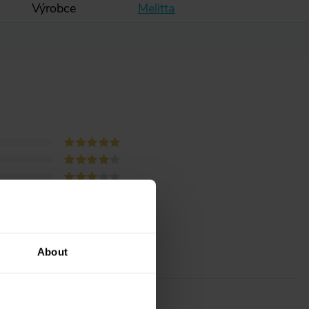
Výrobce
Melitta
About