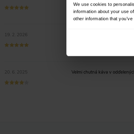
We use cookies to personalis
information about your use of
other information that you’ve
19. 2. 2026
Káva přijde včas a chutná mi
20. 6. 2025
Velmi chutná káva v odďelenýc