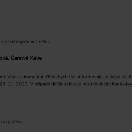
 si ji teď objednám? děkuji
ová, Čerstvá Káva
me Vám za komentář. Ráda bych Vás informovala, že káva Meli
28. 11. 2022. V případě dalších dotazů nás neváhejte kontaktov
 kávy, děkuji