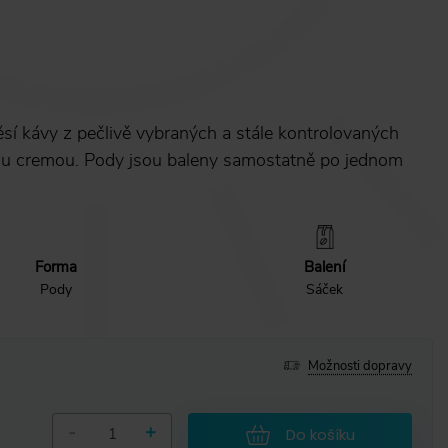
sí kávy z pečlivě vybraných a stále kontrolovaných
tou cremou. Pody jsou baleny samostatně po jednom
Forma
Balení
Pody
Sáček
Možnosti dopravy
-
+
Do košíku