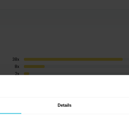
38
x
8
x
2
x
0
x
1
x
Details
balená a má i pěknou pěnu