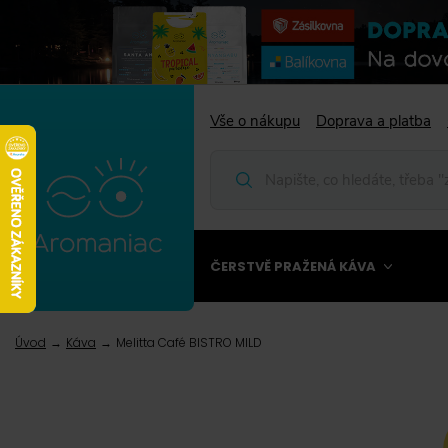
Vše o nákupu
Doprava a platba
ČERSTVĚ PRAŽENÁ KÁVA
Úvod
Káva
Melitta Café BISTRO MILD