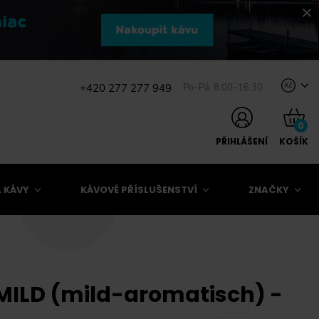
+420 277 277 949
Po–Pá: 8:00–16:30
Kč
0
PŘIHLÁŠENÍ
KOŠÍK
 KÁVY
KÁVOVÉ PŘÍSLUŠENSTVÍ
ZNAČKY
 MILD (mild-aromatisch) -