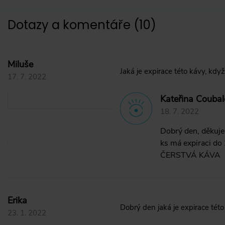
Dotazy a komentáře
(
10
)
Miluše
Jaká je expirace této kávy, když
17. 7. 2022
Kateřina Coubal
18. 7. 2022
Dobrý den, děkuje
ks má expiraci do 
ČERSTVÁ KÁVA
Erika
Dobrý den jaká je expirace této
23. 1. 2022