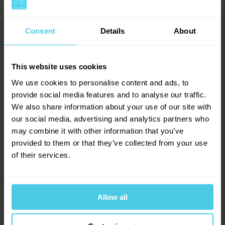
Consent
Details
About
Dotazy a komentáře (0)
→
0
hodnocení
This website uses cookies
Přidat dotaz
0
x
We use cookies to personalise content and ads, to
0
x
provide social media features and to analyse our traffic.
0
x
We also share information about your use of our site with
Provoňte si e-mailovou
📧
0
x
our social media, advertising and analytics partners who
schránku kávou
0
x
may combine it with other information that you’ve
Aromagazín vám pošleme jen, když bude o
provided to them or that they’ve collected from your use
čem psát.
of their services.
Slibujeme na naše kafe.
Allow all
Přihlásit se