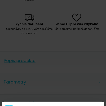
pražíme.
Rychlé doručení
Jsme tu pro vás kdykoliv
Objednávky do 13:30 vám odesíláme
Rádi poradíme, upřímně doporučíme.
ten samý den.
Popis produktu
→
Parametry
→
La
Výrobce
Cafetière
Hodnocení (0)
→