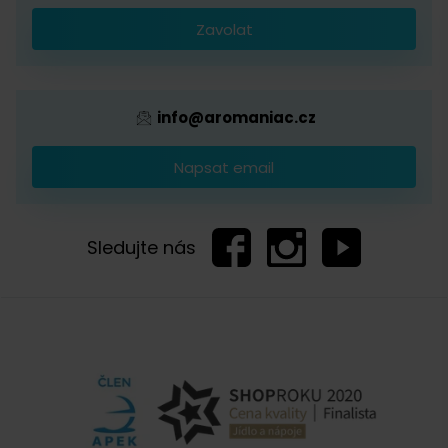
Káva s logem firmy
Zavolat
Provizní systém
info@aromaniac.cz
Napsat email
Sledujte nás