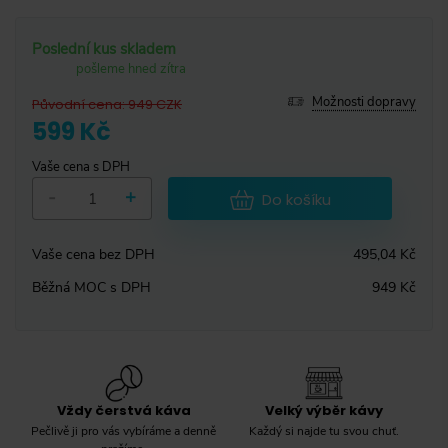
Poslední kus skladem
pošleme hned zítra
Možnosti dopravy
Původní cena
:
949
CZK
599 Kč
Vaše cena s DPH
-
+
Do košíku
Vaše cena bez DPH
495,04 Kč
Běžná MOC s DPH
949 Kč
Vždy čerstvá káva
Velký výběr kávy
Pečlivě ji pro vás vybíráme a denně
Každý si najde tu svou chuť.