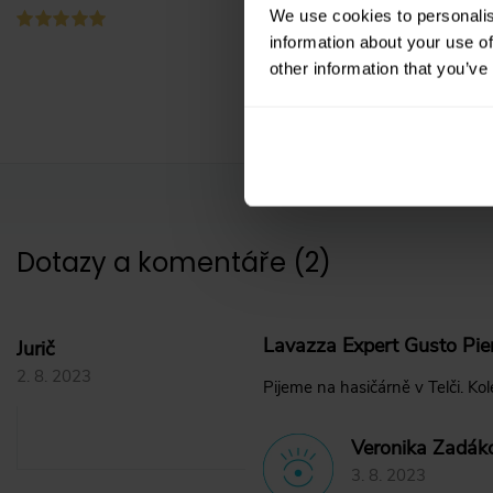
We use cookies to personalis
information about your use of
other information that you’ve
Dotazy a komentáře
(
2
)
Lavazza Expert Gusto Pie
Jurič
2. 8. 2023
Pijeme na hasičárně v Telči. K
Veronika Zadák
3. 8. 2023