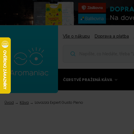
Vše o nákupu
Doprava a platba
ČERSTVĚ PRAŽENÁ KÁVA
Úvod
Káva
Lavazza Expert Gusto Pieno