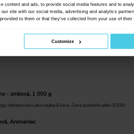
e content and ads, to provide social media features and to analy
 our site with our social media, advertising and analytics partn
 provided to them or that they’ve collected from your use of their
Zobrazit další recenze
Customize
no - zrnková, 1 000 g
olegy odhlasováno jako nejlepší káva. Cena poměr/kvalita GOOD!
ová, Aromaniac