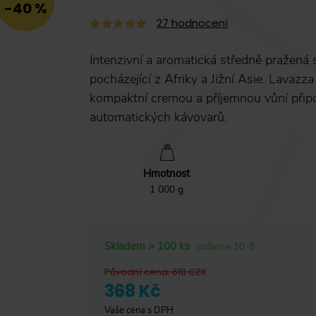
-40 %
27
hodnocení
Intenzivní a aromatická středně pražená
pocházející z Afriky a Jižní Asie. Lavazz
kompaktní cremou a příjemnou vůní připom
automatických kávovarů.
Hmotnost
1 000 g
Skladem > 100 ks
pošleme 10. 8.
Původní cena
:
618
CZK
368 Kč
Vaše cena s DPH