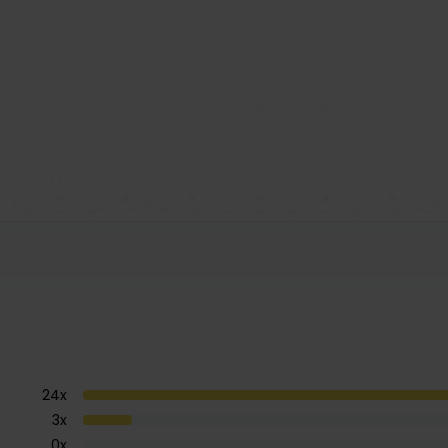
24
x
3
x
0
x