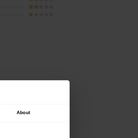
ám i podle ceny.
About