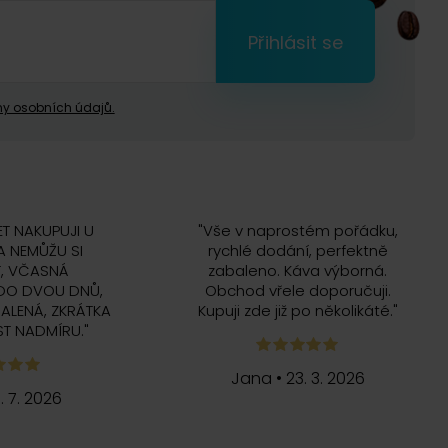
Přihlásit se
y osobních údajů.
ET NAKUPUJI U
"
Vše v naprostém pořádku,
 NEMŮŽU SI
rychlé dodání, perfektně
, VČASNÁ
zabaleno. Káva výborná.
DO DVOU DNŮ,
Obchod vřele doporučuji.
ALENÁ, ZKRÁTKA
Kupuji zde již po několikáté.
"
T NADMÍRU.
"
Jana
•
23. 3. 2026
5. 7. 2026