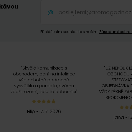
 kávou
.
Přihlášením souhlasíte s našimi
Zásadami ochran
"
Skvělá komunikace s
"
UŽ NĚKOLIK L
obchodem, paní na infolince
OBCHODU A
vše ochotně podrobně
STĚŽOVAT
vysvětlila a poradila, svému
OBJEDNÁVKA 
zboží rozumí, jsou to odborníci
"
VŽDY PĚKNĚ ZAB
SPOKOJENOS
Filip
•
17. 7. 2026
jana
•
1