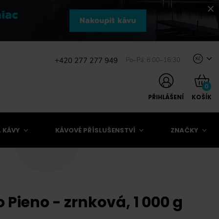
+420 277 277 949
Po–Pá: 8:00–16:30
Kč
0
PŘIHLÁŠENÍ
KOŠÍK
 KÁVY
KÁVOVÉ PŘÍSLUŠENSTVÍ
ZNAČKY
 Pieno - zrnková, 1 000 g