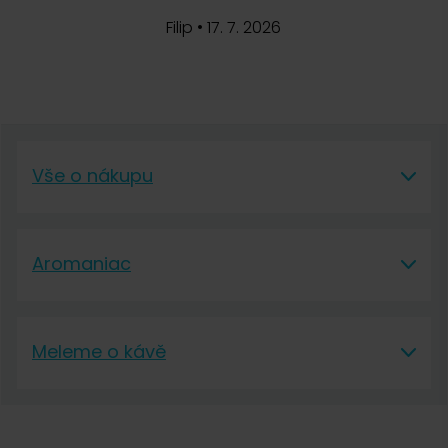
Filip
•
17. 7. 2026
Vše o nákupu
Vše o nákupu
Aromaniac
Vše o nákupu
Aromaniac
Doprava a platba
Meleme o kávě
O nás
Vrácení a reklamace
Meleme o kávě
Kontakt
Obchodní podmínky