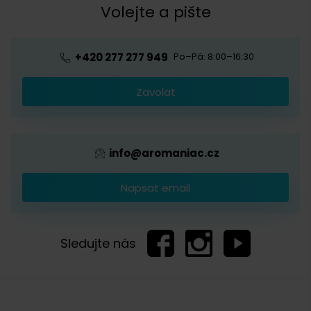
Kávová akademie
Volejte a pište
Pražírna
Ochrana osobních údajů
Blog o kávě
Předplatné kávy
Velkoobchod
+420 277 277 949
Po–Pá: 8:00–16:30
Káva s logem firmy
Zavolat
Provizní systém
info@aromaniac.cz
Napsat email
Sledujte nás