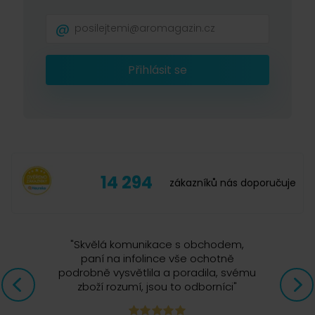
potřetí a kompletně aktualizovaná.
0
x
Skladem > 5 ks
499 Kč
-
+
Do košíku
Přihlásit se
14 294
zákazníků nás doporučuje
"
Skvělá komunikace s obchodem,
paní na infolince vše ochotně
podrobně vysvětlila a poradila, svému
zboží rozumí, jsou to odborníci
"