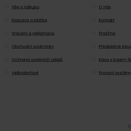
Vše o nákupu
O nás
Doprava a platba
Kontakt
Vrácení a reklamace
Pražírna
Obchodní podmínky
Předplatné káv
Ochrana osobních údajů
Káva s logem f
Velkoobchod
Provizní systém