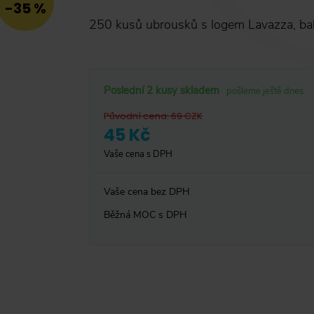
-35 %
250 kusů ubrousků s logem Lavazza, bal
Poslední 2 kusy skladem
pošleme ještě dnes
Původní cena
:
69
CZK
45 Kč
Vaše cena s DPH
Vaše cena bez DPH
Běžná MOC s DPH