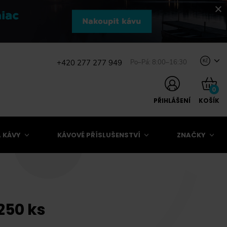
+420 277 277 949
Po–Pá: 8:00–16:30
Kč
0
PŘIHLÁŠENÍ
KOŠÍK
 KÁVY
KÁVOVÉ PŘÍSLUŠENSTVÍ
ZNAČKY
250 ks