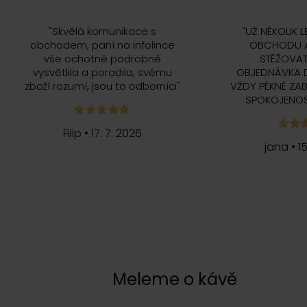
"
Skvělá komunikace s
"
UŽ NĚKOLIK L
obchodem, paní na infolince
OBCHODU A
vše ochotně podrobně
STĚŽOVAT
vysvětlila a poradila, svému
OBJEDNÁVKA 
zboží rozumí, jsou to odborníci
"
VŽDY PĚKNĚ ZAB
SPOKOJENOS
Filip
•
17. 7. 2026
jana
•
1
c
Meleme o kávě