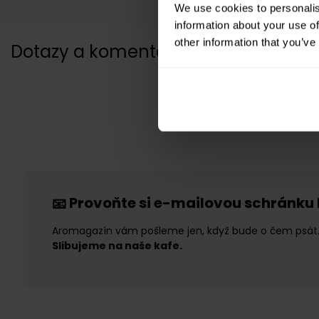
We use cookies to personalis
information about your use of
other information that you’ve
Dotazy a komentáře
(
0
)
Provoňte si e-mailovou schránku
📧
Aromagazín vám pošleme jen, když bude o čem psát
Slibujeme na naše kafe.