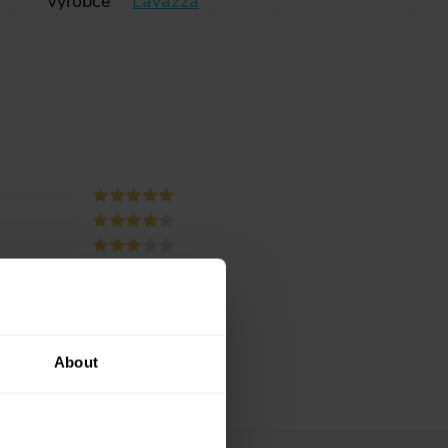
Výrobce
Lavazza
About