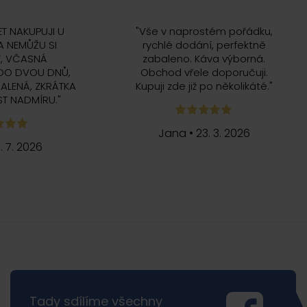
ET NAKUPUJI U
"
Vše v naprostém pořádku,
 NEMŮŽU SI
rychlé dodání, perfektně
, VČASNÁ
zabaleno. Káva výborná.
DO DVOU DNŮ,
Obchod vřele doporučuji.
ALENÁ, ZKRÁTKA
Kupuji zde již po několikáté.
"
T NADMÍRU.
"
Jana
•
23. 3. 2026
5. 7. 2026
Tady sdílíme všechny