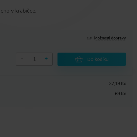
eno v krabičce.
Možnosti dopravy
-
+
Do košíku
37,19 Kč
69 Kč