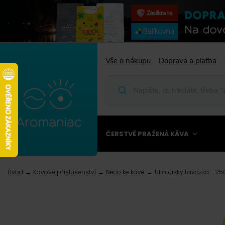
Vše o nákupu
Doprava a platba
ČERSTVĚ PRAŽENÁ KÁVA
Úvod
Kávové příslušenství
Něco ke kávě
Ubrousky Lavazza - 25