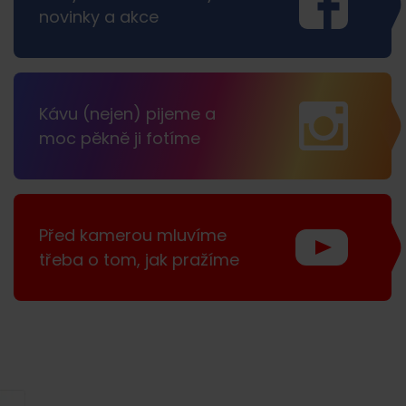
novinky a akce
Kávu (nejen) pijeme a
moc pěkně ji fotíme
Před kamerou mluvíme
třeba o tom, jak pražíme