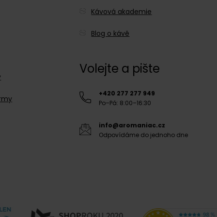
Kávová akademie
Blog o kávě
Volejte a pište
y
+420 277 277 949
irmy
Po–Pá: 8:00–16:30
info@aromaniac.cz
Odpovídáme do jednoho dne