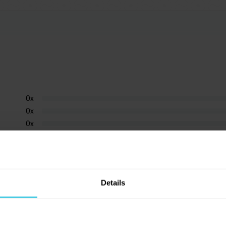
0
x
0
x
0
x
0
x
0
x
Details