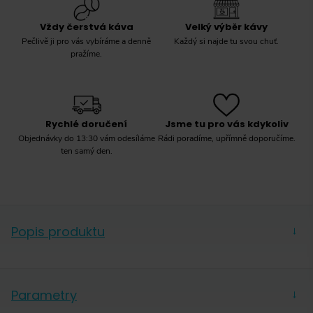
Vždy čerstvá káva
Velký výběr kávy
Pečlivě ji pro vás vybíráme a denně
Každý si najde tu svou chuť.
pražíme.
Rychlé doručení
Jsme tu pro vás kdykoliv
Objednávky do 13:30 vám odesíláme
Rádi poradíme, upřímně doporučíme.
ten samý den.
Popis produktu
→
Mlecí kameny z oceli zajišťují rychlé a přesné
mletí
Parametry
→