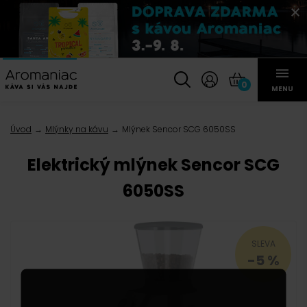
0
MENU
Úvod
Mlýnky na kávu
Mlýnek Sencor SCG 6050SS
Elektrický mlýnek Sencor SCG
6050SS
SLEVA
-5 %