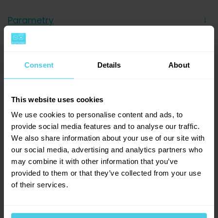
Parametry
→
Výrobce
Rhinowares
Hodnocení (0)
Consent
Details
About
→
This website uses cookies
Dotazy a komentáře (0)
→
We use cookies to personalise content and ads, to
0
hodnocení
provide social media features and to analyse our traffic.
Přidat dotaz
We also share information about your use of our site with
0
x
our social media, advertising and analytics partners who
0
x
may combine it with other information that you’ve
0
x
provided to them or that they’ve collected from your use
Provoňte si e-mailovou
📧
0
x
of their services.
schránku kávou
0
x
Aromagazín vám pošleme jen, když bude o
čem psát.