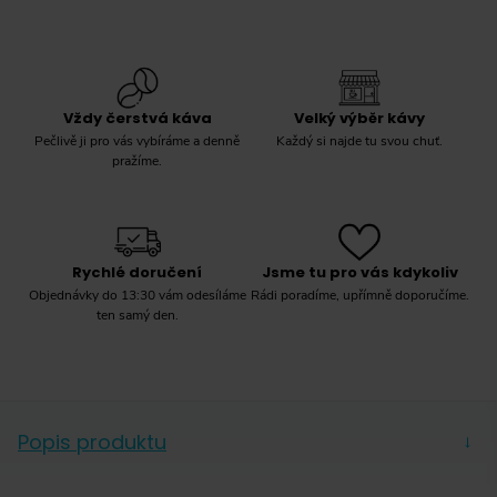
Vždy čerstvá káva
Velký výběr kávy
Pečlivě ji pro vás vybíráme a denně
Každý si najde tu svou chuť.
pražíme.
Rychlé doručení
Jsme tu pro vás kdykoliv
Objednávky do 13:30 vám odesíláme
Rádi poradíme, upřímně doporučíme.
ten samý den.
Popis produktu
→