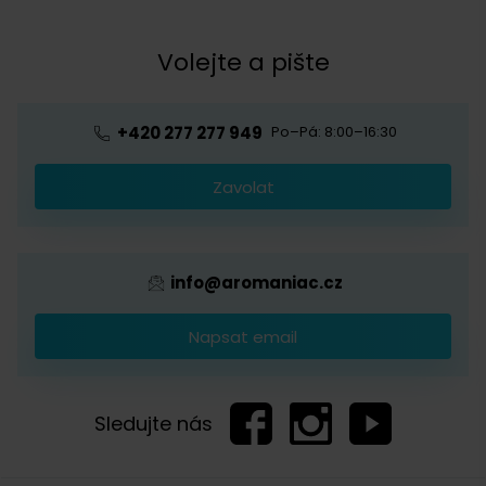
Kontakt
Obchodní podmínky
Kávová akademie
Volejte a pište
Pražírna
Ochrana osobních údajů
Blog o kávě
Předplatné kávy
Velkoobchod
+420 277 277 949
Po–Pá: 8:00–16:30
Káva s logem firmy
Zavolat
Provizní systém
info@aromaniac.cz
Napsat email
Sledujte nás