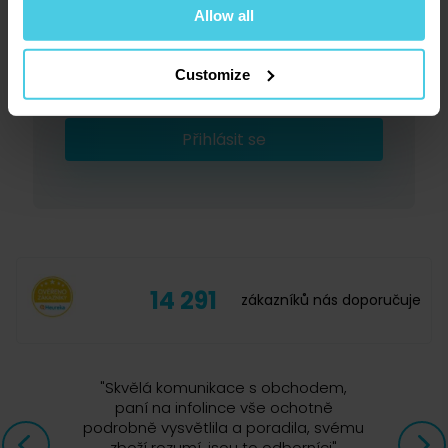
Allow all
Slibujeme na naše kafe.
Customize
Přihlásit se
14 291
zákazníků nás doporučuje
"
Skvělá komunikace s obchodem,
paní na infolince vše ochotně
podrobně vysvětlila a poradila, svému
zboží rozumí, jsou to odborníci
"