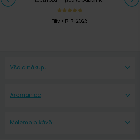
Filip
•
17. 7. 2026
Vše o nákupu
Vše o nákupu
Aromaniac
Vše o nákupu
Aromaniac
Doprava a platba
Meleme o kávě
O nás
Vrácení a reklamace
Meleme o kávě