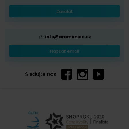
Káva s logem firmy
Zavolat
Provizní systém
Zobrazit další komentáře
info@aromaniac.cz
Napsat email
Sledujte nás