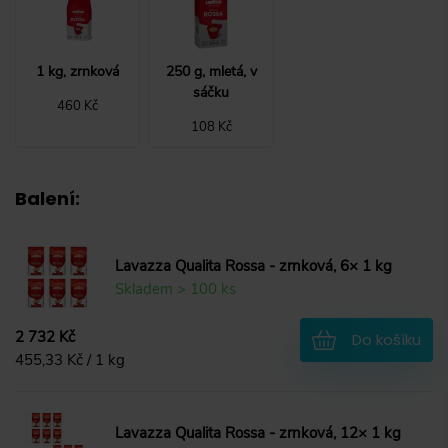
1 kg, zrnková
250 g, mletá, v
sáčku
460 Kč
108 Kč
Balení
:
Lavazza Qualita Rossa - zrnková, 6× 1 kg
Skladem > 100 ks
2 732 Kč
Do košíku
455,33 Kč / 1 kg
Lavazza Qualita Rossa - zrnková, 12× 1 kg