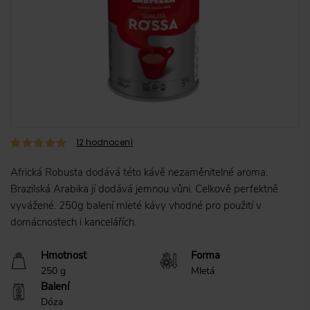
12
hodnocení
Africká Robusta dodává této kávě nezaměnitelné aroma.
Brazilská Arabika jí dodává jemnou vůni. Celkově perfektně
vyvážené. 250g balení mleté kávy vhodné pro použití v
domácnostech i kancelářích.
Hmotnost
Forma
250 g
Mletá
Balení
Dóza