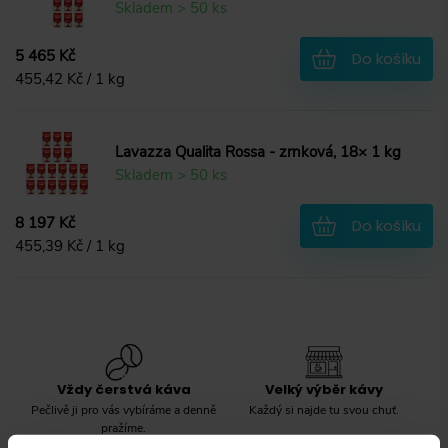
Skladem > 50 ks
5 465 Kč
Do košíku
455,42 Kč / 1 kg
Lavazza Qualita Rossa - zrnková, 18× 1 kg
Skladem > 50 ks
8 197 Kč
Do košíku
455,39 Kč / 1 kg
Vždy čerstvá káva
Velký výběr kávy
Pečlivě ji pro vás vybíráme a denně
Každý si najde tu svou chuť.
pražíme.