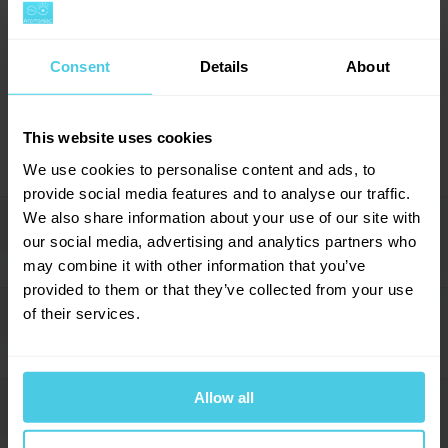
Consent
Details
About
Rychlé doručení
Jsme tu pro vás kdykoliv
Objednávky do 13:30 vám odesíláme
Rádi poradíme, upřímně doporučíme.
ten samý den.
This website uses cookies
We use cookies to personalise content and ads, to
provide social media features and to analyse our traffic.
We also share information about your use of our site with
Popis produktu
→
our social media, advertising and analytics partners who
may combine it with other information that you’ve
provided to them or that they’ve collected from your use
of their services.
Parametry
→
Hmotnost
250 g
Allow all
Forma
Mletá
Hodnocení (12)
→
Balení
Dóza