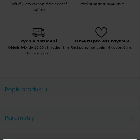
Pečlivě ji pro vás vybíráme a denně
Každý si najde tu svou chuť.
pražíme.
Rychlé doručení
Jsme tu pro vás kdykoliv
Objednávky do 13:30 vám odesíláme
Rádi poradíme, upřímně doporučíme.
ten samý den.
Popis produktu
→
Zrnková káva
Lavazza Pronto Crema Grande Aroma
nabízí vyváženou směs 40 % arakbiky a 60 %
Parametry
→
robusty z vybraných plantáží v Guatemale a
Kostarice. Tato pečlivě vybraná kombinace vytváří
Hmotnost
1 000 g
kávu s intenzivním aroma a jemně nasládlou chutí