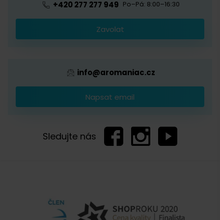
+420 277 277 949
Po–Pá: 8:00–16:30
Káva s logem firmy
Zavolat
Provizní systém
info@aromaniac.cz
Napsat email
Sledujte nás