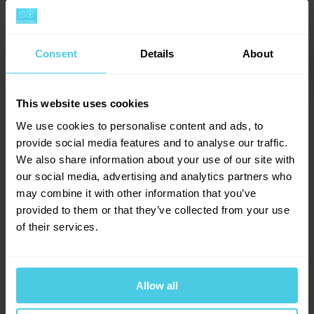
Forma
Zrnková
Hodnocení (2)
doplněnou o čokoládové tóny.
→
Balení
Sáček
Země původu
Více zemí (směs)
Consent
Details
About
Stupeň pražení:
Káva je pražena na střední stupeň
Výrobce
Lavazza
Dotazy a komentáře (0)
→
(5/10), což zaručuje bohaté aroma a vyváženou chuť.
5
This website uses cookies
Přidat dotaz
We use cookies to personalise content and ads, to
Intenzita:
Tato káva má intenzitu 6/10, což ji činí
provide social media features and to analyse our traffic.
ideální volbou pro milovníky středně silné kávy, která
We also share information about your use of our site with
poskytuje plný a uspokojivý zážitek.
Provoňte si e-mailovou
📧
2
hodnocení
our social media, advertising and analytics partners who
schránku kávou
may combine it with other information that you’ve
2
x
provided to them or that they’ve collected from your use
Obsah kofeinu:
Střední obsah kofeinu (5/10)
Aromagazín vám pošleme jen, když bude o
0
x
of their services.
umožňuje vychutnat si kávu kdykoliv během dne bez
čem psát.
0
x
Slibujeme na naše kafe.
nadměrné stimulace.
0
x
0
x
Allow all
Chuťový profil:
Lavazza Pronto Crema Grande