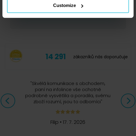
Aroma se vyznačuje bohatou cremou a intenzivním
Customize
Přihlásit se
aroma. V její chuti můžete najít jemně nasládlé
čokoládové tóny, které dodávají kávě unikátní
charakter.
14 291
zákazníků nás doporučuje
"
Skvělá komunikace s obchodem,
paní na infolince vše ochotně
podrobně vysvětlila a poradila, svému
zboží rozumí, jsou to odborníci
"
Filip
•
17. 7. 2026