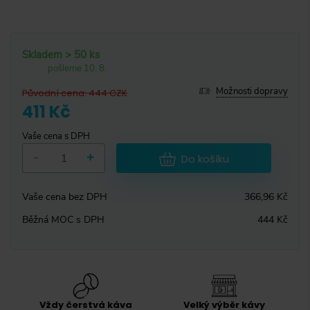
Skladem > 50 ks
pošleme 10. 8.
Možnosti dopravy
Původní cena
:
444
CZK
411 Kč
Vaše cena s DPH
-
+
Do košíku
Vaše cena bez DPH
366,96 Kč
Běžná MOC s DPH
444 Kč
Vždy čerstvá káva
Velký výběr kávy