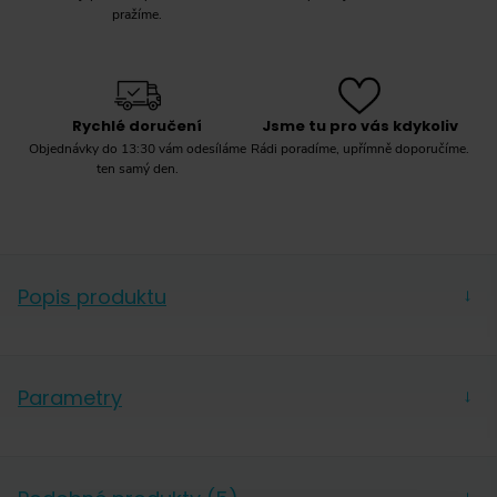
pražíme.
Rychlé doručení
Jsme tu pro vás kdykoliv
Objednávky do 13:30 vám odesíláme
Rádi poradíme, upřímně doporučíme.
ten samý den.
Popis produktu
→
Parametry
→
Hmotnost
1 000 g
Forma
Zrnková