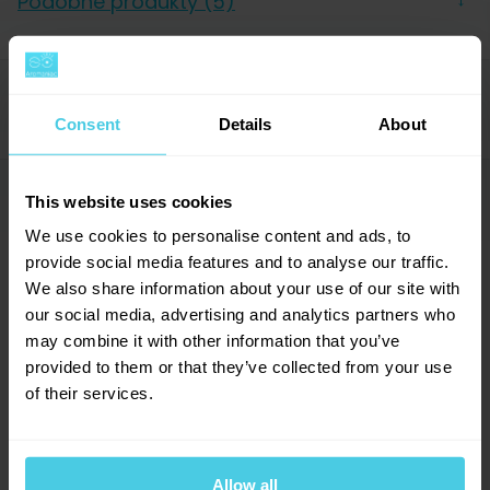
Podobné produkty (5)
→
Balení
Sáček
Výrobce
Hausbrandt
Hodnocení (1)
→
Consent
Details
About
Dotazy a komentáře (1)
→
This website uses cookies
5
We use cookies to personalise content and ads, to
provide social media features and to analyse our traffic.
Přidat dotaz
We also share information about your use of our site with
our social media, advertising and analytics partners who
may combine it with other information that you’ve
Provoňte si e-mailovou
📧
1
hodnocení
JAN
provided to them or that they’ve collected from your use
schránku kávou
Dallmayr Espresso Monaco, zrnková,
5. 12. 2020
of their services.
1
x
1000g
Aromagazín vám pošleme jen, když bude o
0
x
čem psát.
0
x
rozhodně ANO :)
Skladem > 100 ks
999 Kč
Slibujeme na naše kafe.
0
x
Allow all