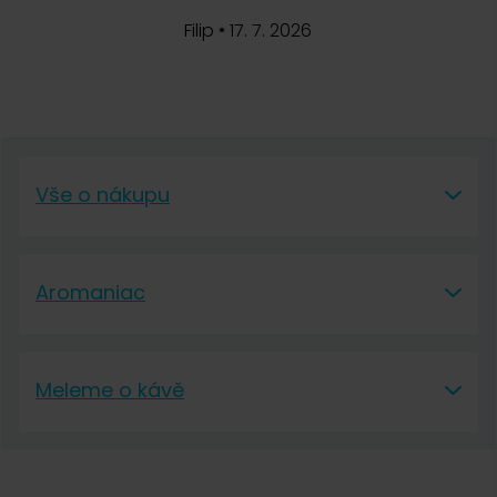
Filip
•
17. 7. 2026
Vše o nákupu
Vše o nákupu
Aromaniac
Vše o nákupu
Aromaniac
Doprava a platba
Meleme o kávě
O nás
Vrácení a reklamace
Meleme o kávě
Kontakt
Obchodní podmínky