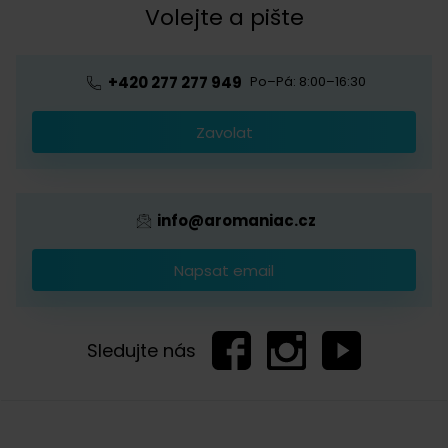
Kávová akademie
Volejte a pište
Pražírna
Ochrana osobních údajů
Blog o kávě
Předplatné kávy
Velkoobchod
+420 277 277 949
Po–Pá: 8:00–16:30
Káva s logem firmy
Zavolat
Provizní systém
info@aromaniac.cz
Napsat email
Sledujte nás