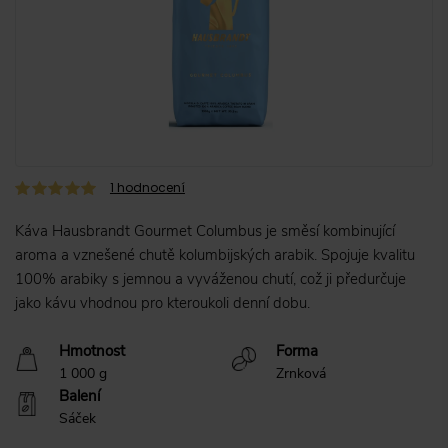
1
hodnocení
Káva Hausbrandt Gourmet Columbus je směsí kombinující
aroma a vznešené chutě kolumbijských arabik. Spojuje kvalitu
100% arabiky s jemnou a vyváženou chutí, což ji předurčuje
jako kávu vhodnou pro kteroukoli denní dobu.
Hmotnost
Forma
1 000 g
Zrnková
Balení
Sáček