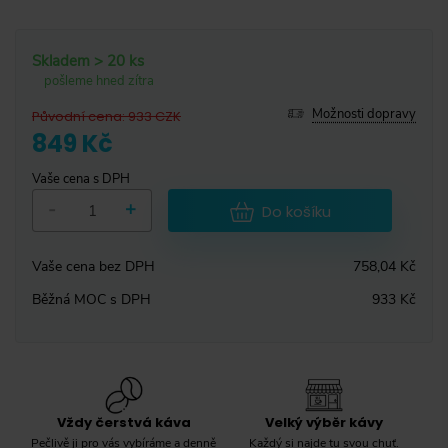
Skladem > 20 ks
pošleme hned zítra
Možnosti dopravy
Původní cena
:
933
CZK
849 Kč
Vaše cena s DPH
-
+
Do košíku
Vaše cena bez DPH
758,04 Kč
Běžná MOC s DPH
933 Kč
Vždy čerstvá káva
Velký výběr kávy
Pečlivě ji pro vás vybíráme a denně
Každý si najde tu svou chuť.