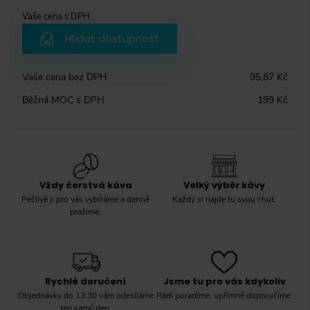
Vaše cena s DPH
Hlídat dostupnost
Vaše cena bez DPH
95,87 Kč
Běžná MOC s DPH
199 Kč
Vždy čerstvá káva
Velký výběr kávy
Pečlivě ji pro vás vybíráme a denně
Každý si najde tu svou chuť.
pražíme.
Rychlé doručení
Jsme tu pro vás kdykoliv
Objednávky do 13:30 vám odesíláme
Rádi poradíme, upřímně doporučíme.
ten samý den.