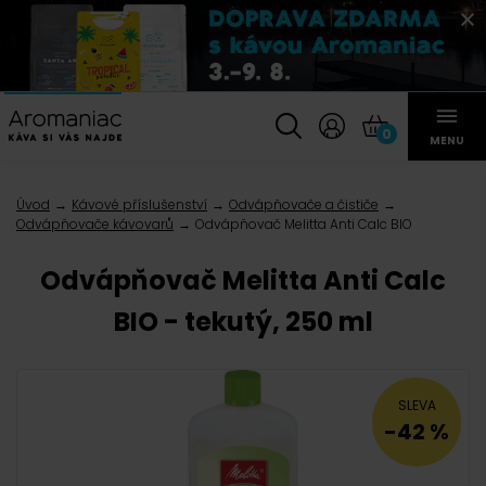
0
MENU
Úvod
Kávové příslušenství
Odvápňovače a čističe
Odvápňovače kávovarů
Odvápňovač Melitta Anti Calc BIO
Odvápňovač Melitta Anti Calc
BIO - tekutý, 250 ml
SLEVA
-42 %