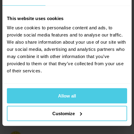
0
x
0
x
0
x
This website uses cookies
Provoňte si e-mailovou
📧
Vlaďa
0
x
We use cookies to personalise content and ads, to
schránku kávou
20. 7. 2019
0
x
provide social media features and to analyse our traffic.
Aromagazín vám pošleme jen, když bude o
We also share information about your use of our site with
čem psát.
our social media, advertising and analytics partners who
Na kolik odvápnění?
Slibujeme na naše kafe.
may combine it with other information that you’ve
Dobrý den. U jiných odvápňovačů máte napsáno, na kolik
provided to them or that they’ve collected from your use
odvápnění je balení vhodné. Tady nemáte nic. Mám tomu
of their services.
rozumět tak, že celé balení je na jedno odvápnění?
Přihlásit se
Ivana Reich, Čerstvá Káva
Allow all
22. 7. 2019
Dobrý den, tento produkt je určen na 6
Customize
odvápňovacích cyklů. Informace je uvedena na
obale výrobku.