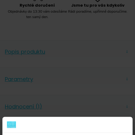
Rychlé doručení
Jsme tu pro vás kdykoliv
Objednávky do 13:30 vám odesíláme
Rádi poradíme, upřímně doporučíme.
ten samý den.
Popis produktu
→
Parametry
→
Výrobce
Melitta
Hodnocení (1)
→
Dotazy a komentáře (2)
→