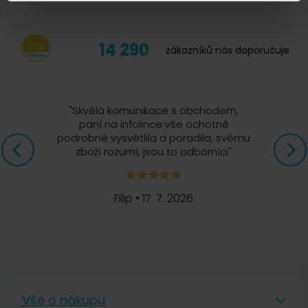
(kapučinátoru).
14 290
zákazníků nás doporučuje
Martin
2. 7. 2021
"
Skvělá komunikace s obchodem,
paní na infolince vše ochotně
podrobně vysvětlila a poradila, svému
Dávkování čističe mléčných cest
zboží rozumí, jsou to odborníci
"
Dobrý den, jaké je dávkování přípravku Melitta Perfekt Clean.
Díky za odpověď.
Filip
•
17. 7. 2026
Tereza Jalčáková, Čerstvá Káva
2. 7. 2021
Dobrý den, objem lahvičky je určen celkem na 5
odvápňovacích cyklů.
Vše o nákupu