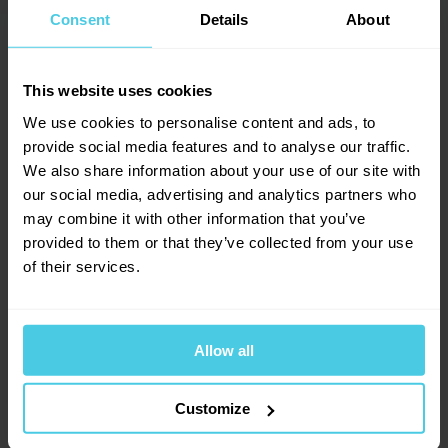
5
Consent
Details
About
Přidat dotaz
This website uses cookies
We use cookies to personalise content and ads, to
Provoňte si e-mailovou
📧
1
hodnocení
Veronika
provide social media features and to analyse our traffic.
schránku kávou
29. 4. 2022
We also share information about your use of our site with
1
x
our social media, advertising and analytics partners who
Aromagazín vám pošleme jen, když bude o
0
x
čem psát.
may combine it with other information that you’ve
0
x
Typy kávovarů
Slibujeme na naše kafe.
provided to them or that they’ve collected from your use
0
x
Dobrý den,je čistič vhodný pro každý typ kávovaru? Děkuji
of their services.
0
x
Monika Vaněčková, Čerstvá Káva
29. 4. 2022
Allow all
Přihlásit se
Dobrý den, jedná se o univerzální čistič
mléčných systémů, který odstraňuje zbytky
Customize
mléka ze systému pro přípravu mléčné pěny