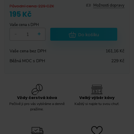
Možnosti dopravy
Původní cena
:
229
CZK
195 Kč
Vaše cena s DPH
-
+
Do košíku
Vaše cena bez DPH
161,16 Kč
Běžná MOC s DPH
229 Kč
Vždy čerstvá káva
Velký výběr kávy
Pečlivě ji pro vás vybíráme a denně
Každý si najde tu svou chuť.
pražíme.