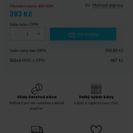
Možnosti dopravy
Původní cena
:
487
CZK
393 Kč
Vaše cena s DPH
-
+
Do košíku
Vaše cena bez DPH
350,89 Kč
Běžná MOC s DPH
487 Kč
Vždy čerstvá káva
Velký výběr kávy
Pečlivě ji pro vás vybíráme a denně
Každý si najde tu svou chuť.
pražíme.