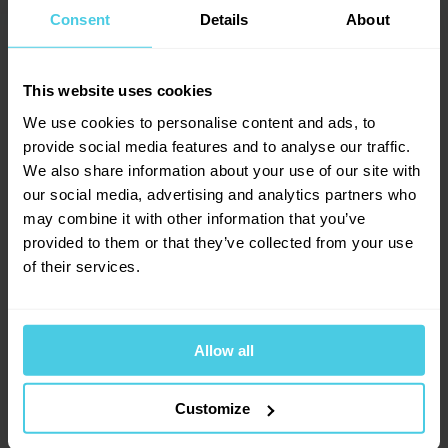
4.8
Consent
Details
About
Přidat dotaz
This website uses cookies
We use cookies to personalise content and ads, to
Provoňte si e-mailovou
📧
31
hodnocení
jitule
provide social media features and to analyse our traffic.
schránku kávou
13. 8. 2012
We also share information about your use of our site with
26
x
our social media, advertising and analytics partners who
Aromagazín vám pošleme jen, když bude o
4
x
čem psát.
may combine it with other information that you’ve
1
x
doplnění
Slibujeme na naše kafe.
provided to them or that they’ve collected from your use
0
x
dobrý den, pokud vás uspokojí přepis z obalu: stupeň pražení
of their services.
0
x
je 4 ze 4, kyselost 1 ze 4, plnost(tělo) 3 ze 4, aroma 4 ze 4 na
tuto stránku jsem se dostala rovněž kvůli zjištění složení. Kávu
mám již zakoupenou a těším se na ní.
Allow all
Přihlásit se
23. 3. 2026
Customize
8. 8. 2012