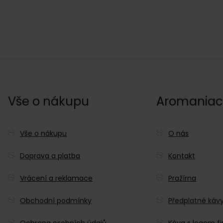
Vše o nákupu
Aromania
Vše o nákupu
O nás
Doprava a platba
Kontakt
Vrácení a reklamace
Pražírna
Obchodní podmínky
Předplatné káv
Ochrana osobních údajů
Káva s logem f