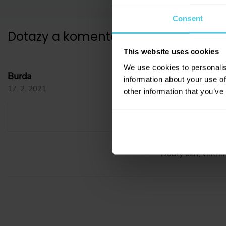
Consent
Dotazy a komentáře
(
1
)
This website uses cookies
We use cookies to personalis
Rozmery
Burda
information about your use of
17. 2. 2021
other information that you’ve
Dobry den, jake jsou prosim roz
Jana Gunst, Čer
18. 2. 2021
Dobrý den, vnitřní