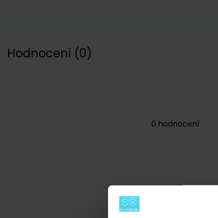
Hodnocení
(
0
)
0
hodnocení