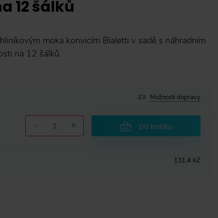
na 12 šálků
hliníkovým moka konvicím Bialetti v sadě s náhradním
sti na 12 šálků.
Možnosti dopravy
-
+
Do košíku
131,4 Kč