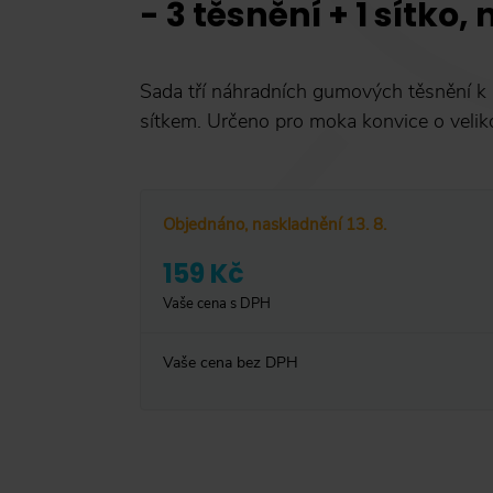
- 3 těsnění + 1 sítko, 
Sada tří náhradních gumových těsnění k 
sítkem. Určeno pro moka konvice o veliko
Objednáno, naskladnění 13. 8.
159 Kč
Vaše cena s DPH
Vaše cena bez DPH