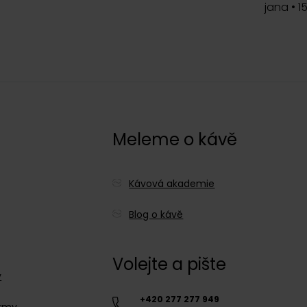
jana
•
1
c
Meleme o kávě
Kávová akademie
Blog o kávě
Volejte a pište
y
+420 277 277 949
irmy