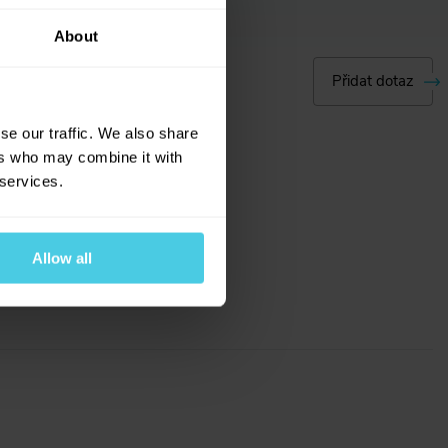
About
Přidat dotaz
se our traffic. We also share
ers who may combine it with
 services.
Allow all