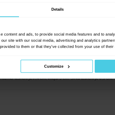
Details
e content and ads, to provide social media features and to analy
 our site with our social media, advertising and analytics partn
 provided to them or that they’ve collected from your use of their
mery tohoto tesneni? Vcetne tloustky.
stvá Káva
Customize
 rozměr těsnění je 7,4 cm, vnější 9 cm. Šířka těsnění je 0,3 cm.