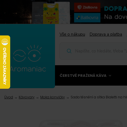
Vše o nákupu
Doprava a platba
ČERSTVĚ PRAŽENÁ KÁVA
Úvod
Kávovary
Moka konvičky
Sada těsnění a sítka Bialetti na h