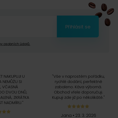
Přihlásit se
y osobních údajů.
ET NAKUPUJI U
"
Vše v naprostém pořádku,
 NEMŮŽU SI
rychlé dodání, perfektně
, VČASNÁ
zabaleno. Káva výborná.
DO DVOU DNŮ,
Obchod vřele doporučuji.
ALENÁ, ZKRÁTKA
Kupuji zde již po několikáté.
"
T NADMÍRU.
"
Jana
•
23. 3. 2026