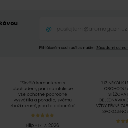
 kávou
.
Přihlášením souhlasíte s našimi
Zásadami ochran
"
Skvělá komunikace s
"
UŽ NĚKOLIK L
obchodem, paní na infolince
OBCHODU A
vše ochotně podrobně
STĚŽOVAT
vysvětlila a poradila, svému
OBJEDNÁVKA 
zboží rozumí, jsou to odborníci
"
VŽDY PĚKNĚ ZAB
SPOKOJENOS
Filip
•
17. 7. 2026