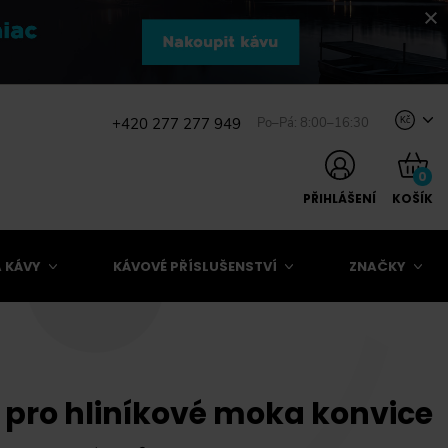
+420 277 277 949
Po–Pá: 8:00–16:30
Kč
0
PŘIHLÁŠENÍ
KOŠÍK
 KÁVY
KÁVOVÉ PŘÍSLUŠENSTVÍ
ZNAČKY
i pro hliníkové moka konvice