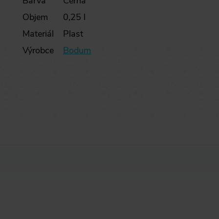
Barva
Černá
Objem
0,25 l
Materiál
Plast
Výrobce
Bodum