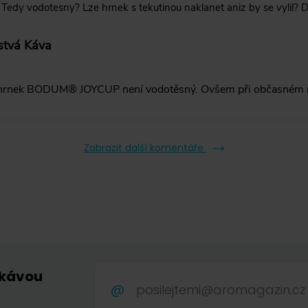
 Tedy vodotesny? Lze hrnek s tekutinou naklanet aniz by se vylil? D
stvá Káva
hrnek BODUM® JOYCUP není vodotěsný. Ovšem při občasném na
Zobrazit další komentáře
 kávou
.