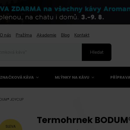
O nás
Pražírna
Akademie
Blog
Kontakt
Hledat
ZNAČKOVÁ KÁVA
MLÝNKY NA KÁVU
PŘÍPRAVA
ODUM® JOYCUP
Termohrnek BODUM® 
SLEVA