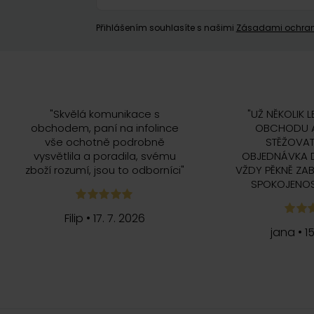
Přihlášením souhlasíte s našimi
Zásadami ochran
"
Skvělá komunikace s
"
UŽ NĚKOLIK L
obchodem, paní na infolince
OBCHODU A
vše ochotně podrobně
STĚŽOVAT
vysvětlila a poradila, svému
OBJEDNÁVKA 
zboží rozumí, jsou to odborníci
"
VŽDY PĚKNĚ ZAB
SPOKOJENOS
Filip
•
17. 7. 2026
jana
•
1