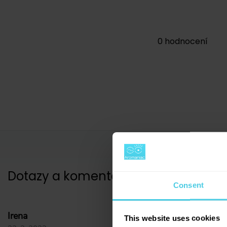
0
hodnocení
Dotazy a komentáře
(
4
)
Consent
Irena
This website uses cookies
Dobrý den, nemůžu najít z jakéh