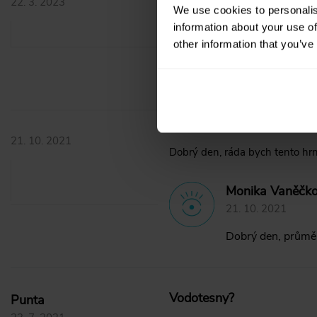
22. 3. 2023
We use cookies to personalis
information about your use of
Kateřina Couba
other information that you’ve
22. 3. 2023
Dobrý den, termo
21. 10. 2021
Dobrý den, ráda bych tento hrn
Monika Vaněčko
21. 10. 2021
Dobrý den, průměr 
Vodotesny?
Punta