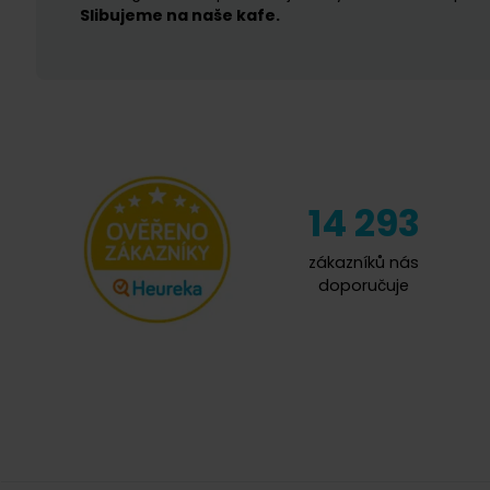
Slibujeme na naše kafe.
14 293
zákazníků nás
doporučuje