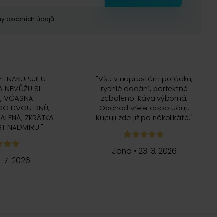
y osobních údajů.
ET NAKUPUJI U
"
Vše v naprostém pořádku,
 NEMŮŽU SI
rychlé dodání, perfektně
, VČASNÁ
zabaleno. Káva výborná.
DO DVOU DNŮ,
Obchod vřele doporučuji.
ALENÁ, ZKRÁTKA
Kupuji zde již po několikáté.
"
T NADMÍRU.
"
Jana
•
23. 3. 2026
5. 7. 2026