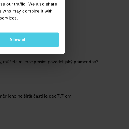
se our traffic. We also share
ers who may combine it with
 services.
Allow all
áky, můžete mi moc prosím povědět jaký průměr dna?
r jeho nejširší části je pak 7,7 cm.