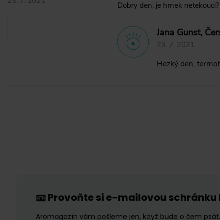
23. 7. 2021
Dobry den, je hrnek netekouci?
Jana Gunst, Čer
23. 7. 2021
Hezký den, termo
Provoňte si e-mailovou schránku
📧
Aromagazín vám pošleme jen, když bude o čem psát