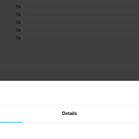
0
x
0
x
0
x
0
x
0
x
Details
o materiálu je hrnek vyroben. Je to plast nebo sklo, prosím?