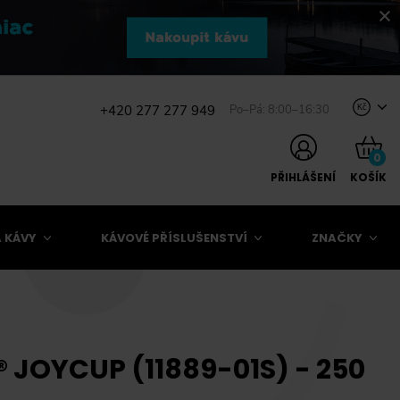
+420 277 277 949
Po–Pá: 8:00–16:30
Kč
0
PŘIHLÁŠENÍ
KOŠÍK
 KÁVY
KÁVOVÉ PŘÍSLUŠENSTVÍ
ZNAČKY
JOYCUP (11889-01S) - 250