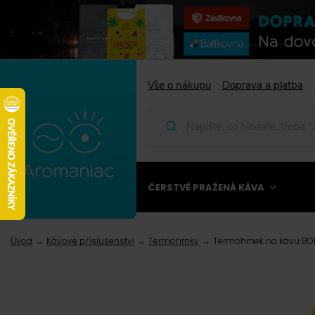
Vše o nákupu
Doprava a platba
ČERSTVĚ PRAŽENÁ KÁVA
Úvod
Kávové příslušenství
Termohrnky
Termohrnek na kávu B