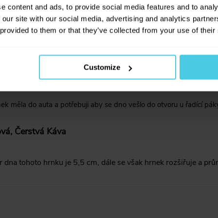
e content and ads, to provide social media features and to analy
 our site with our social media, advertising and analytics partn
lová, Aromaniac
 provided to them or that they’ve collected from your use of their
hrnek BODUM® JOYCUP (11889-01S) je plastový. :)
Customize
ek měla do auta a potřebuji aby se dno vešlo do otvoru u řadící p
vá, Čerstvá Káva
dna tohoto hrnku je 5,5 cm, dále se však hrnek rozšiřuje a průmě