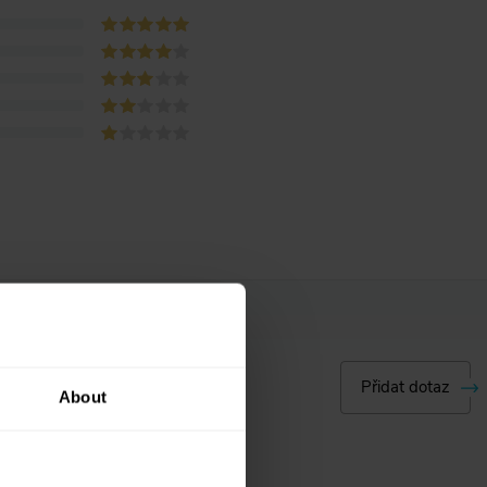
Přidat dotaz
About