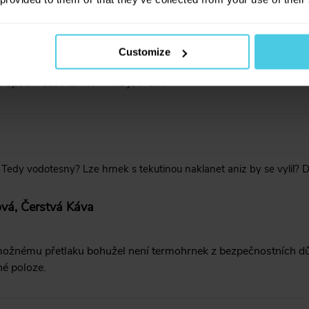
 jaký má hrnek průměr ve spodní části kvůli umístění do auta. Děku
á, Čerstvá Káva
Customize
 spodní části termohrnku je 7 cm.
 Tedy vodotesny? Lze hrnek s tekutinou naklanet aniz by se vylil? D
vá, Čerstvá Káva
možnému přetlaku bohužel není termohrnek z bezpečnostních dů
é poloze.