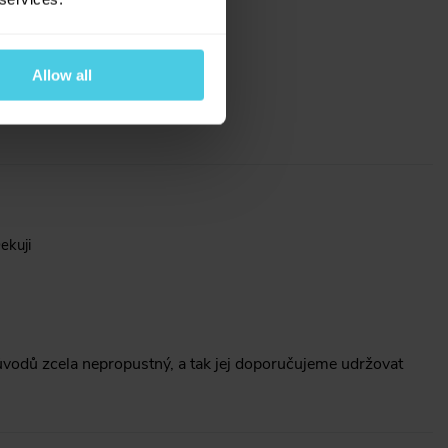
ji
Allow all
ekuji
vodů zcela nepropustný, a tak jej doporučujeme udržovat