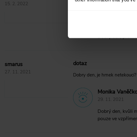
Dobrý den, mohu poprosit o info
15. 2. 2022
Tereza Jalčákov
15. 2. 2022
Dobrý den, průměr
dotaz
smarus
27. 11. 2021
Dobry den, je hrnek netekouci?
Monika Vaněčko
29. 11. 2021
Dobrý den, kvůli 
pouze ve vzpřímen