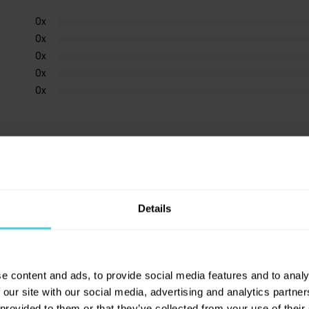
0
x
0
x
0
x
0
x
0
x
Details
e content and ads, to provide social media features and to analy
 our site with our social media, advertising and analytics partn
 provided to them or that they’ve collected from your use of their