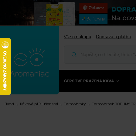
Vše o nákupu
Doprava a platba
ČERSTVĚ PRAŽENÁ KÁVA
Úvod
Kávové příslušenství
Termohrnky
Termohrnek BODUM® TR