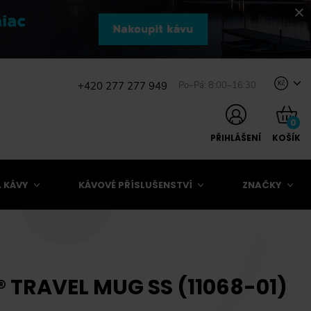
+420 277 277 949
Po–Pá: 8:00–16:30
Kč
0
PŘIHLÁŠENÍ
KOŠÍK
 KÁVY
KÁVOVÉ PŘÍSLUŠENSTVÍ
ZNAČKY
TRAVEL MUG SS (11068-01)