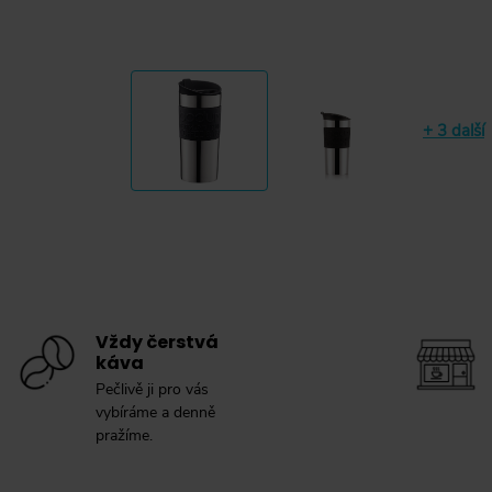
+ 3 další
Vždy čerstvá
káva
Pečlivě ji pro vás
vybíráme a denně
pražíme.