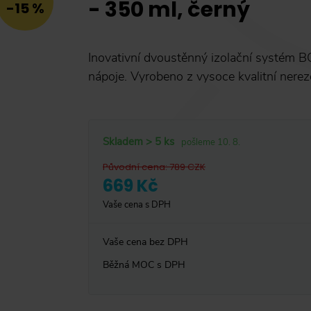
- 350 ml, černý
-15 %
Inovativní dvoustěnný izolační systém B
nápoje. Vyrobeno z vysoce kvalitní nerezo
Skladem > 5 ks
pošleme 10. 8.
Původní cena
:
789
CZK
669 Kč
Vaše cena s DPH
Vaše cena bez DPH
Běžná MOC s DPH