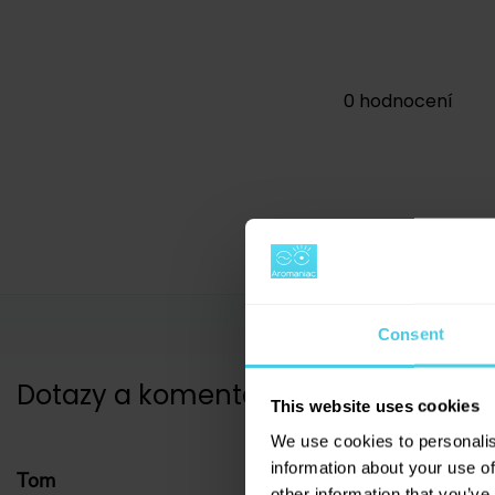
0
hodnocení
Consent
Dotazy a komentáře
(
2
)
This website uses cookies
We use cookies to personalis
information about your use of
Tom
other information that you’ve