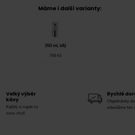
Máme i další varianty
:
350 ml, bílý
789 Kč
Velký výběr
Rychlé dor
kávy
Objednávky do
Každý si najde tu
odesíláme ten
svou chuť.