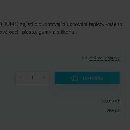
ODUM® zajistí dlouhotrvající uchování teploty vašeho
vé oceli, plastu, gumy a silikonu.
Možnosti dopravy
-
+
Do košíku
552,89 Kč
789 Kč