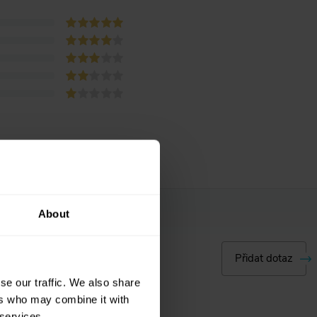
About
Přidat dotaz
se our traffic. We also share
ers who may combine it with
 services.