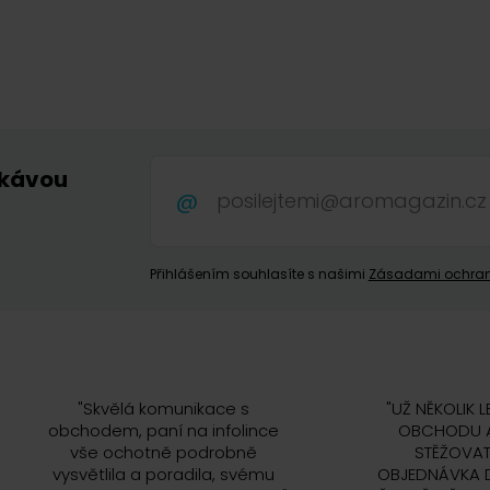
 kávou
.
Přihlášením souhlasíte s našimi
Zásadami ochran
"
Skvělá komunikace s
"
UŽ NĚKOLIK L
obchodem, paní na infolince
OBCHODU A
vše ochotně podrobně
STĚŽOVAT
vysvětlila a poradila, svému
OBJEDNÁVKA 