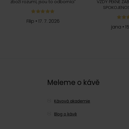
zboží rozumí, jsou to odborníci
"
VŽDY PĚKNĚ ZAB
SPOKOJENOS
Filip
•
17. 7. 2026
jana
•
1
c
Meleme o kávě
Kávová akademie
Blog o kávě