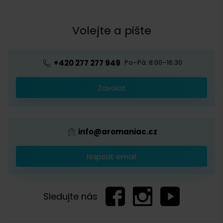
Kontakt
Obchodní podmínky
Kávová akademie
Volejte a pište
Pražírna
Ochrana osobních údajů
Blog o kávě
Předplatné kávy
Velkoobchod
+420 277 277 949
Po–Pá: 8:00–16:30
Káva s logem firmy
Zavolat
Provizní systém
info@aromaniac.cz
Napsat email
Sledujte nás