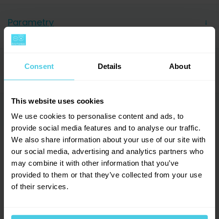
Parametry
→
Barva
Nerez,
Bílá
Objem
0,35 l
Hodnocení (0)
Consent
Details
About
→
Materiál
Kov (nerez ocel)
Výrobce
Bodum
This website uses cookies
Dotazy a komentáře (0)
→
We use cookies to personalise content and ads, to
0
hodnocení
provide social media features and to analyse our traffic.
We also share information about your use of our site with
Přidat dotaz
0
x
our social media, advertising and analytics partners who
0
x
may combine it with other information that you’ve
0
x
provided to them or that they’ve collected from your use
Provoňte si e-mailovou
📧
0
x
of their services.
schránku kávou
0
x
Aromagazín vám pošleme jen, když bude o