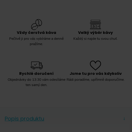
Vždy čerstvá káva
Velký výběr kávy
Pečlivě ji pro vás vybíráme a denně
Každý si najde tu svou chuť.
pražíme.
Rychlé doručení
Jsme tu pro vás kdykoliv
Objednávky do 13:30 vám odesíláme
Rádi poradíme, upřímně doporučíme.
ten samý den.
Popis produktu
→