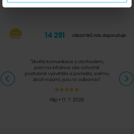
Kvalitně provedený hrníček z tenkého porcelánu. Krásná práce
a moc dobře se z něho pije. Naprostá spokojenost.
14 291
zákazníků nás doporučuje
"
Skvělá komunikace s obchodem,
paní na infolince vše ochotně
podrobně vysvětlila a poradila, svému
zboží rozumí, jsou to odborníci
"
Filip
•
17. 7. 2026