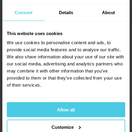
Typ nádobí
Hrnek
Dotazy a komentáře (0)
→
Consent
Details
About
Určení nádobí
Univerzální
5
Výrobce
Hario
Přidat dotaz
This website uses cookies
We use cookies to personalise content and ads, to
provide social media features and to analyse our traffic.
Provoňte si e-mailovou
📧
1
hodnocení
We also share information about your use of our site with
schránku kávou
our social media, advertising and analytics partners who
1
x
may combine it with other information that you’ve
Aromagazín vám pošleme jen, když bude o
0
x
čem psát.
provided to them or that they’ve collected from your use
0
x
Slibujeme na naše kafe.
of their services.
0
x
0
x
Allow all
Přihlásit se
22. 12. 2024
Customize