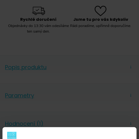
Rychlé doručení
Jsme tu pro vás kdykoliv
Objednávky do 13:30 vám odesíláme
Rádi poradíme, upřímně doporučíme.
ten samý den.
Popis produktu
→
Bílá barva, 300 ml a klasické „véšedesátkové“ vlny.
Jestli ulítáváte na V60 designu, tenhle stylový hrnek
Parametry
→
vám nesmí chybět.
Barva
Bílá
Objem
0,3 l
Hodnocení (1)
→
Materiál
Porcelán
Kusy
1 ks