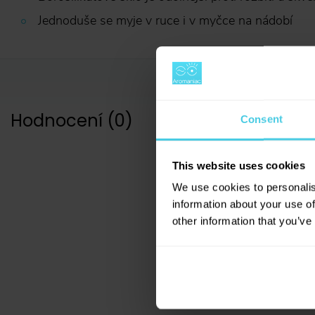
Jednoduše se myje v ruce i v myčce na nádobí
Hodnocení
(
0
)
Consent
This website uses cookies
We use cookies to personalis
information about your use of
0
hodnocení
other information that you’ve