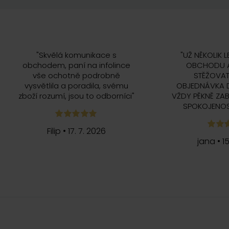
"
Skvělá komunikace s
"
UŽ NĚKOLIK L
obchodem, paní na infolince
OBCHODU A
vše ochotně podrobně
STĚŽOVAT
vysvětlila a poradila, svému
OBJEDNÁVKA 
zboží rozumí, jsou to odborníci
"
VŽDY PĚKNĚ ZAB
SPOKOJENOS
Filip
•
17. 7. 2026
jana
•
1