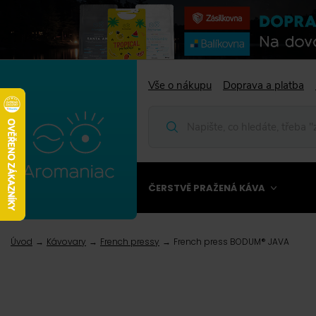
Vše o nákupu
Doprava a platba
ČERSTVĚ PRAŽENÁ KÁVA
Úvod
Kávovary
French pressy
French press BODUM® JAVA