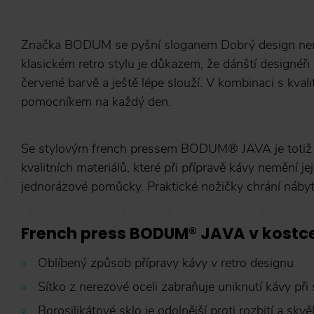
Značka BODUM se pyšní sloganem
Dobrý design ne
klasickém retro stylu je důkazem, že dánští designéři
červené barvě a ještě lépe slouží. V kombinaci s kva
pomocníkem na každý den.
Se stylovým french pressem BODUM®️ JAVA je totiž p
kvalitních materiálů, které při přípravě kávy nemění je
jednorázové pomůcky. Praktické nožičky chrání náby
French press BODUM® JAVA v kostc
Oblíbený způsob přípravy kávy v retro designu
Sítko z nerezové oceli zabraňuje uniknutí kávy při 
Borosilikátové sklo je odolnější proti rozbití a skvě