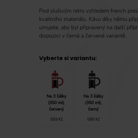
Pod slušivým retro vzhledem french pr
kvalitního materiálu. Kávu díky němu při
umyjete, aby byl připravený na další pří
dispozici v černé a červené variantě.
Vyberte si variantu
:
Na 3 šálky
Na 3 šálky
(350 ml),
(350 ml),
červený
černý
589 Kč
589 Kč