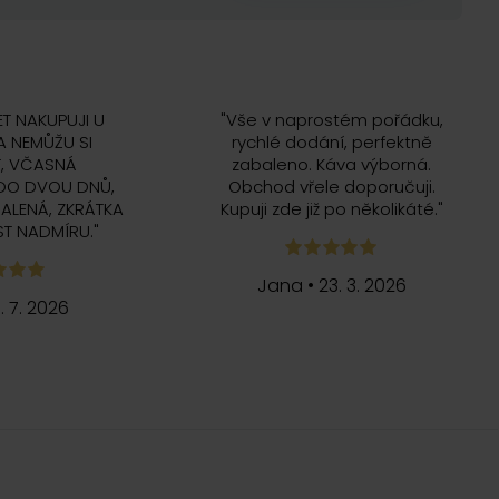
ET NAKUPUJI U
"
Vše v naprostém pořádku,
 NEMŮŽU SI
rychlé dodání, perfektně
, VČASNÁ
zabaleno. Káva výborná.
DO DVOU DNŮ,
Obchod vřele doporučuji.
ALENÁ, ZKRÁTKA
Kupuji zde již po několikáté.
"
T NADMÍRU.
"
Jana
•
23. 3. 2026
5. 7. 2026