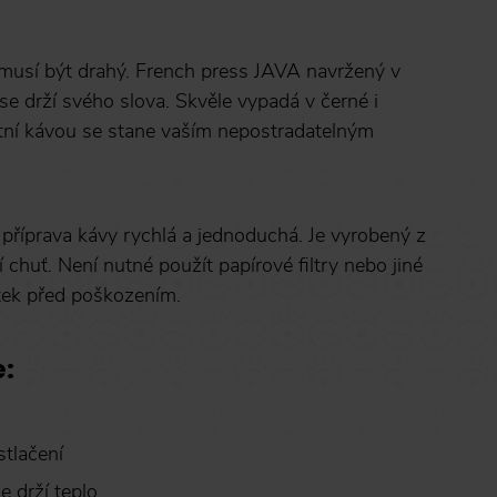
musí být drahý
. French press JAVA navržený v
 se drží svého slova. Skvěle vypadá v černé i
litní kávou se stane vaším nepostradatelným
říprava kávy rychlá a jednoduchá. Je vyrobený z
jí chuť. Není nutné použít papírové filtry nebo jiné
tek před poškozením.
e:
stlačení
le drží teplo