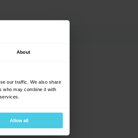
About
u
se our traffic. We also share
ers who may combine it with
 services.
Allow all