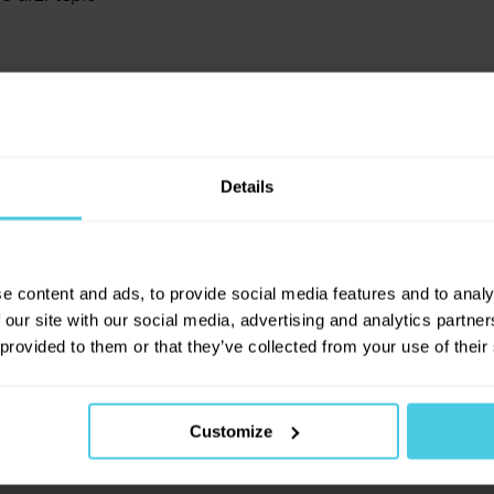
Sleva 10 % na kávu
Aromaniac pro vás!
Details
Chcete 10% slevu na naši čerstvě praženou káv
Aromaniac? Stačí vyplnit vaši e-mailovou adresu
a obratem vám zašleme slevový kupon... Navíc
vás budeme informovat o všech slevách a
0
x
novinkách na našem e-shopu!
e content and ads, to provide social media features and to analy
0
x
 our site with our social media, advertising and analytics partn
0
x
 provided to them or that they’ve collected from your use of their
Přihlásit se a získat slevu
0
x
0
x
Odesláním e-mailové adresy souhlasíte se zasíláním
obchodních sdělení dle
informací o zpracování osobních
Customize
údajů
.