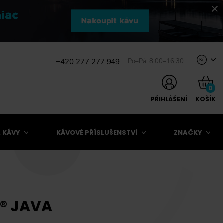
+420 277 277 949
Po–Pá: 8:00–16:30
Kč
0
PŘIHLÁŠENÍ
KOŠÍK
 KÁVY
KÁVOVÉ PŘÍSLUŠENSTVÍ
ZNAČKY
® JAVA