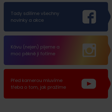
Tady sdílíme všechny
novinky a akce
Kávu (nejen) pijeme a
moc pěkně ji fotíme
Před kamerou mluvíme
třeba o tom, jak pražíme