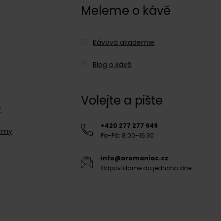
c
Meleme o kávě
Kávová akademie
Blog o kávě
Volejte a pište
y
+420 277 277 949
irmy
Po–Pá: 8:00–16:30
info@aromaniac.cz
Odpovídáme do jednoho dne