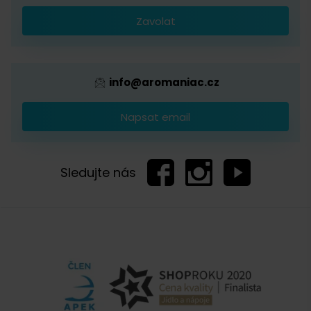
Káva s logem firmy
Tereza Jalčáková, Čerstvá Káva
Zavolat
26. 11. 2021
Provizní systém
Dobrý den, ano, jedná se o 100% arabiku.
info@aromaniac.cz
Napsat email
Zobrazit další komentáře
Sledujte nás