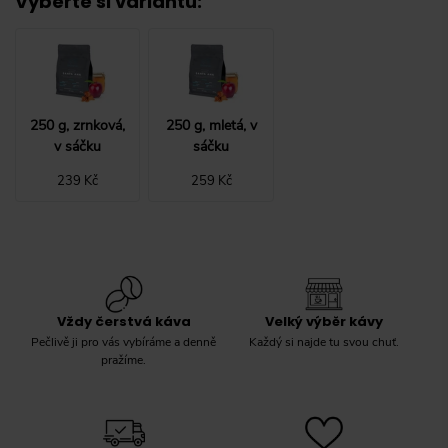
Vyberte si variantu
:
250 g, zrnková,
250 g, mletá, v
v sáčku
sáčku
239 Kč
259 Kč
Vždy čerstvá káva
Velký výběr kávy
Pečlivě ji pro vás vybíráme a denně
Každý si najde tu svou chuť.
pražíme.