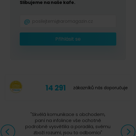
Slibujeme na naše kafe.
Speciální edice kávy illy nese název Arabica
Selection, a to dle svého obsahu - nejedná se o
směsi káv z různých koutů světa, ale arabiky z jedné
konkrétní farmy, od jednoho konkrétního farmáře.
Přihlásit se
Káva do speciální edice illy Arabica Selection je
pečlivě vybírána na plantážích v devíti zemích světa.
Každá z nich má unikátní chuť a aroma, každá z nich
má svůj vlastní příběh...
14 291
zákazníků nás doporučuje
"
Skvělá komunikace s obchodem,
paní na infolince vše ochotně
podrobně vysvětlila a poradila, svému
zboží rozumí, jsou to odborníci
"