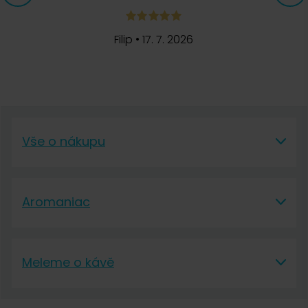
Filip
•
17. 7. 2026
Vše o nákupu
Vše o nákupu
Aromaniac
Vše o nákupu
Aromaniac
Doprava a platba
Meleme o kávě
O nás
Vrácení a reklamace
Meleme o kávě
Kontakt