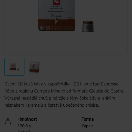
Balení 18 kusů kávy v kapslích illy HES Home IperEspresso.
Káva z regionu Cerrado Mineiro od farmáře Glaucia de Castra.
Výrazná nasládlá chuť, plné tělo s tóny čokolády a lehkým
náznakem karamelu a čerstvě upečeného chleba.
Hmotnost
Forma
120,6 g
Kapsle