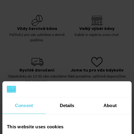
Vždy čerstvá káva
Velký výběr kávy
Pečlivě ji pro vás vybíráme a denně
Každý si najde tu svou chuť.
pražíme.
Rychlé doručení
Jsme tu pro vás kdykoliv
Objednávky do 13:30 vám odesíláme
Rádi poradíme, upřímně doporučíme.
ten samý den.
Consent
Details
About
Popis produktu
→
This website uses cookies
Společnost illy přináší prostřednictvím systému