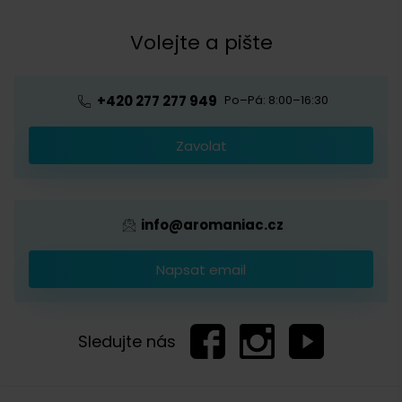
Obchodní podmínky
Kávová akademie
Volejte a pište
Pražírna
Ochrana osobních údajů
Blog o kávě
Předplatné kávy
Velkoobchod
+420 277 277 949
Po–Pá: 8:00–16:30
Káva s logem firmy
Zavolat
Provizní systém
info@aromaniac.cz
Napsat email
Sledujte nás