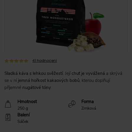
41
hodnocení
Sladká káva s lehkou svěžestí.
Její
chuť je vyvážená
a skrývá
se v ní
jemná hořkost kakaových bobů
, kterou doplňují
příjemné
nugátové tóny
.
Hmotnost
Forma
250 g
Zrnková
Balení
Sáček