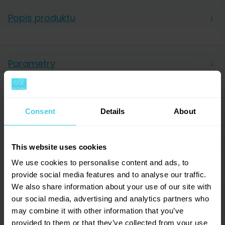
Popis produktu
→
O kávě
Parametry
→
Na té
nejúrodnější v andských horách
tak vedle sebe
na plantážích rostou
banánovníky a právě
Hmotnost
250 g
kávovníky
. Zrnka nejčastěji pochází z
malých
Forma
Zrnková
rodinných farem
. Díky tomu se podporuje místní
O pražírně
→
Consent
Details
About
Balení
Sáček
ekonomika i infrastruktura.
Řada
Essentials
This website uses cookies
Acidita
3/10
Jak tedy chutná?
Hodnocení (41)
→
Hořkost
5/10
We use cookies to personalise content and ads, to
provide social media features and to analyse our traffic.
Sladkost
6/10
V krémovém těle dominuje
sladkost nugátu
. Tu
We also share information about your use of our site with
Stupeň pražení
3/8
vyvažuje
jemná hořkost kakaových bobů
a příjemná
Káva si vás našla
our social media, advertising and analytics partners who
Dotazy a komentáře (0)
→
Země původu
Peru
svěžest. Právě
jablečné tóny se v chuti rozvíjejí
may combine it with other information that you’ve
… protože
jednou si najde každého
. Vážně. Jen se
pozvolna a opravdu jen zlehka
.
Tělo
6/10
provided to them or that they’ve collected from your use