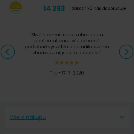
člověk se jí jen tak nepřepije.
14 293
zákazníků nás doporučuje
"
Skvělá komunikace s obchodem,
22. 6. 2026
paní na infolince vše ochotně
podrobně vysvětlila a poradila, svému
zboží rozumí, jsou to odborníci
"
jemná bez kyselosti
Filip
•
17. 7. 2026
17. 3. 2026
Vše o nákupu
Výborná chuť, vynikající.
Vše o nákupu