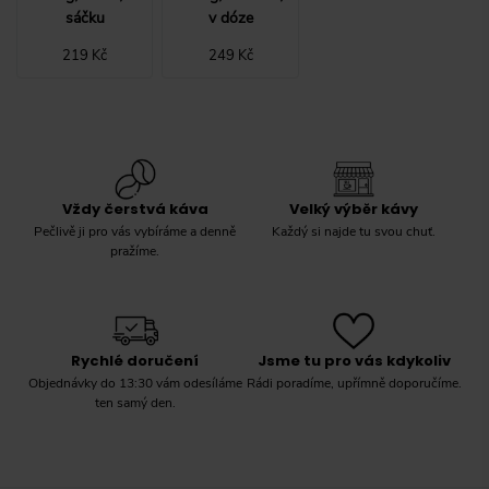
sáčku
v dóze
219 Kč
249 Kč
Vždy čerstvá káva
Velký výběr kávy
Pečlivě ji pro vás vybíráme a denně
Každý si najde tu svou chuť.
pražíme.
Rychlé doručení
Jsme tu pro vás kdykoliv
Objednávky do 13:30 vám odesíláme
Rádi poradíme, upřímně doporučíme.
ten samý den.