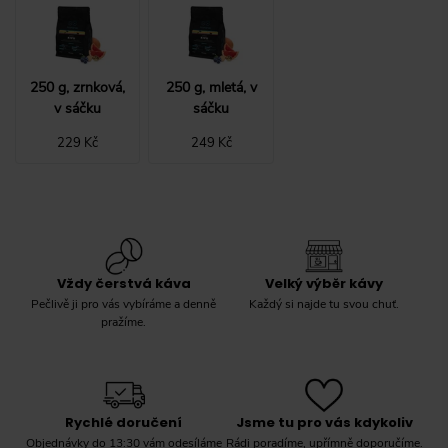
250 g, zrnková,
250 g, mletá, v
v sáčku
sáčku
229 Kč
249 Kč
Vždy čerstvá káva
Velký výběr kávy
Pečlivě ji pro vás vybíráme a denně
Každý si najde tu svou chuť.
pražíme.
Rychlé doručení
Jsme tu pro vás kdykoliv
Objednávky do 13:30 vám odesíláme
Rádi poradíme, upřímně doporučíme.