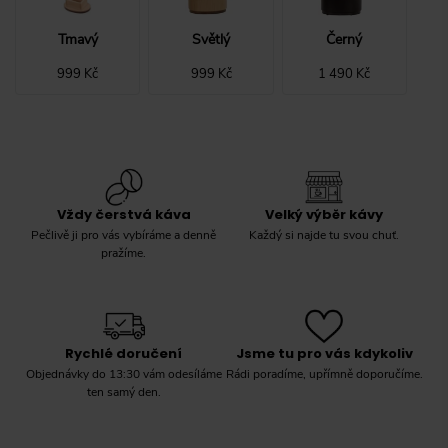
Tmavý
Světlý
Černý
999 Kč
999 Kč
1 490 Kč
Vždy čerstvá káva
Velký výběr kávy
Pečlivě ji pro vás vybíráme a denně
Každý si najde tu svou chuť.
pražíme.
Rychlé doručení
Jsme tu pro vás kdykoliv
Objednávky do 13:30 vám odesíláme
Rádi poradíme, upřímně doporučíme.
ten samý den.