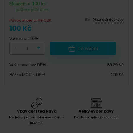
Skladem > 100 ks
pošleme ještě dnes
Možnosti dopravy
Původní cena
:
119
CZK
100 Kč
Vaše cena s DPH
-
+
Do košíku
Vaše cena bez DPH
89,29 Kč
Běžná MOC s DPH
119 Kč
Vždy čerstvá káva
Velký výběr kávy
Pečlivě ji pro vás vybíráme a denně
Každý si najde tu svou chuť.
pražíme.