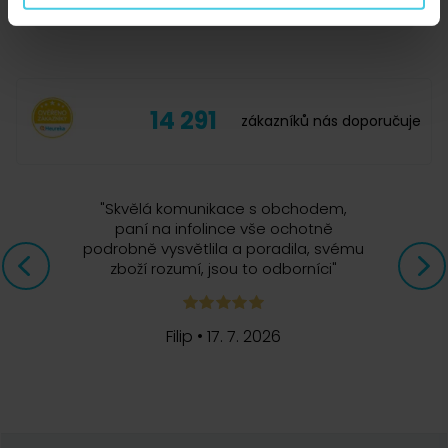
Výborná káva
14 291
zákazníků nás doporučuje
19. 12. 2024
"
Skvělá komunikace s obchodem,
paní na infolince vše ochotně
podrobně vysvětlila a poradila, svému
Výborná káva, chuťově vyvážená . Silná a jemná zároveň.
zboží rozumí, jsou to odborníci
"
Filip
•
17. 7. 2026
19. 8. 2024
Italska kava nezklame