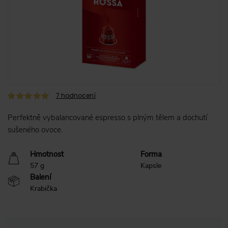
7
hodnocení
Perfektně vybalancované espresso s plným tělem a dochutí
sušeného ovoce.
Hmotnost
Forma
57 g
Kapsle
Balení
Krabička