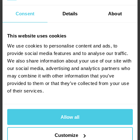
Balení
Krabička
Nespresso mají kompenzovanou uhlíkovou stopu.
Země původu
Více zemí (směs)
Dotazy a komentáře (0)
Consent
Details
About
→
Veškeré emise související s celým životním cyklem
Výrobce
Lavazza
5
hliníkových kapslí Lavazza jsou od roku 2021 zcela
kompenzovány prostřednictvím kompenzačního
Přidat dotaz
This website uses cookies
projektu, který je součástí plánu Lavazza na
We use cookies to personalise content and ads, to
dosažení nulových emisí.
provide social media features and to analyse our traffic.
Provoňte si e-mailovou
📧
7
hodnocení
We also share information about your use of our site with
schránku kávou
our social media, advertising and analytics partners who
7
x
may combine it with other information that you’ve
Aromagazín vám pošleme jen, když bude o
0
x
čem psát.
provided to them or that they’ve collected from your use
0
x
Slibujeme na naše kafe.
of their services.
0
x
0
x
Allow all
Přihlásit se
Customize
13. 3. 2025