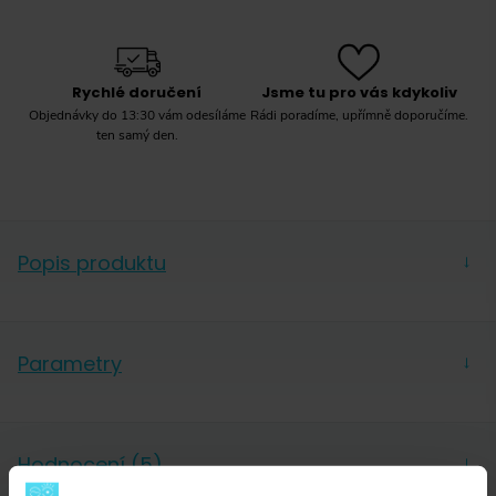
Rychlé doručení
Jsme tu pro vás kdykoliv
Objednávky do 13:30 vám odesíláme
Rádi poradíme, upřímně doporučíme.
ten samý den.
Popis produktu
→
Intenzita: 5/13
Parametry
Aroma: ovoce, květiny
→
Pražení: světlé, pomalé
Hmotnost
56 g
Složení: 100% arabika
Forma
Kapsle
Hodnocení (5)
→
Typ kapslí/podů
Nespresso