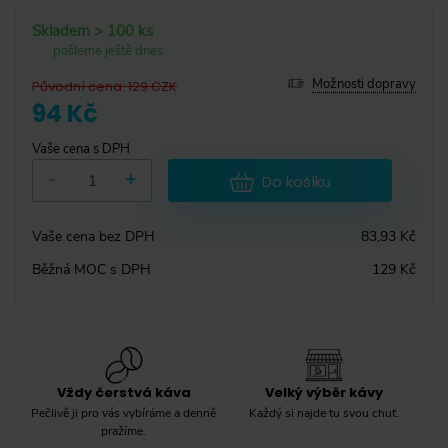
Skladem > 100 ks
pošleme ještě dnes
Možnosti dopravy
Původní cena
:
129
CZK
94 Kč
Vaše cena s DPH
-
+
Do košíku
Vaše cena bez DPH
83,93 Kč
Běžná MOC s DPH
129 Kč
Vždy čerstvá káva
Velký výběr kávy
Pečlivě ji pro vás vybíráme a denně
Každý si najde tu svou chuť.
pražíme.