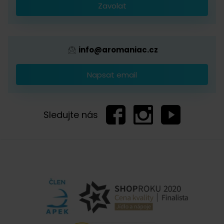
Zavolat
Provizní systém
info@aromaniac.cz
Napsat email
Sledujte nás