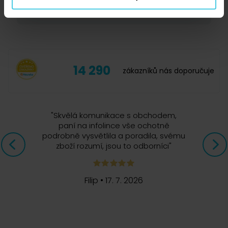
23. 11. 2025
Výhodou je rozhodně cena. Kávu znám, roky jsem ji kupovala
do překapávače.
14 290
zákazníků nás doporučuje
10. 7. 2025
"
Skvělá komunikace s obchodem,
paní na infolince vše ochotně
podrobně vysvětlila a poradila, svému
zboží rozumí, jsou to odborníci
"
ne příliš výrazná káva, možná vhodná třeba ráno nebo
vpodvečer, kdy nechci příliš silnou.
Filip
•
17. 7. 2026
19. 8. 2024