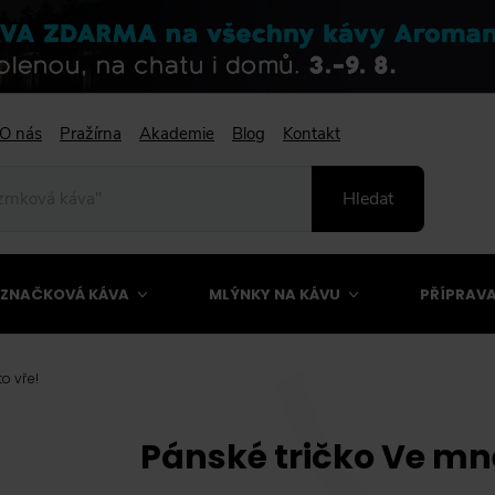
O nás
Pražírna
Akademie
Blog
Kontakt
Hledat
ZNAČKOVÁ KÁVA
MLÝNKY NA KÁVU
PŘÍPRAVA
o vře!
Pánské tričko Ve mně