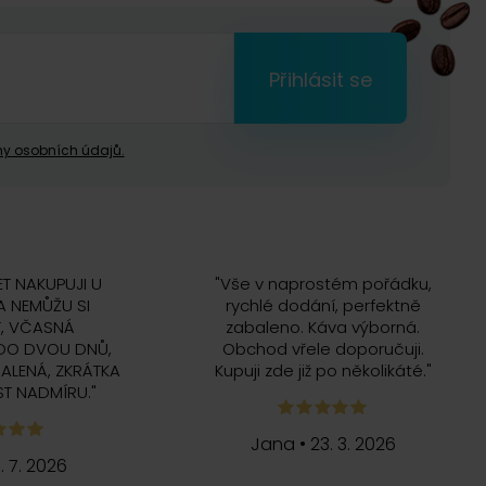
Přihlásit se
y osobních údajů.
ET NAKUPUJI U
"
Vše v naprostém pořádku,
 NEMŮŽU SI
rychlé dodání, perfektně
, VČASNÁ
zabaleno. Káva výborná.
DO DVOU DNŮ,
Obchod vřele doporučuji.
ALENÁ, ZKRÁTKA
Kupuji zde již po několikáté.
"
T NADMÍRU.
"
Jana
•
23. 3. 2026
5. 7. 2026