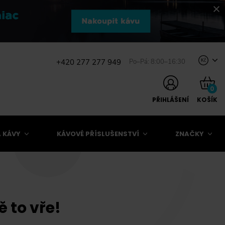
+420 277 277 949
Po–Pá: 8:00–16:30
Kč
0
PŘIHLÁŠENÍ
KOŠÍK
 KÁVY
KÁVOVÉ PŘÍSLUŠENSTVÍ
ZNAČKY
 to vře!