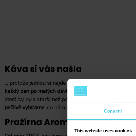
Káva si vás našla
… protože
jednou si najde každého
. Vážně. Jen se musí
každý den po malých dávkách
. To aby byla
stále čerst
která by byla starší než pár dnů. Nechceme vám totiž
pečlivě vybíráme
, co nám projde pražičkou a co se vám
Consent
Pražírna Aromaniac
This website uses cookies
Od roku 2007
, kdy jsme s kávou začali,
jsme (si) toho 