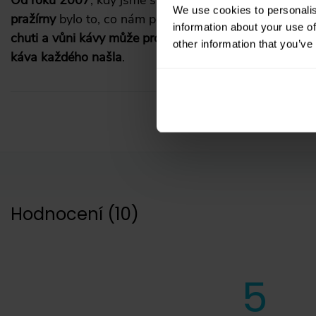
We use cookies to personalis
pražírny
bylo to, co nám postupně začalo dávat větší a
information about your use of
chuti a vůni kávy může propadnout kdokoliv
. A o to s
other information that you’ve
káva každého našla
.
Hodnocení
(
10
)
5