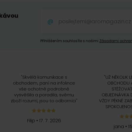
 kávou
.
Přihlášením souhlasíte s našimi
Zásadami ochran
"
Skvělá komunikace s
"
UŽ NĚKOLIK L
obchodem, paní na infolince
OBCHODU A
vše ochotně podrobně
STĚŽOVAT
vysvětlila a poradila, svému
OBJEDNÁVKA 
zboží rozumí, jsou to odborníci
"
VŽDY PĚKNĚ ZAB
SPOKOJENOS
Filip
•
17. 7. 2026
jana
•
1