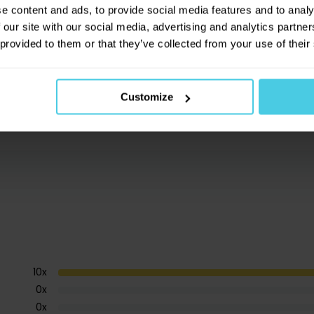
e content and ads, to provide social media features and to analy
 větší smysl. Skutečně totiž
věříme, že
 our site with our social media, advertising and analytics partn
e teď staráme. Staráme se o to,
aby si
 provided to them or that they’ve collected from your use of their
Customize
10
x
0
x
0
x