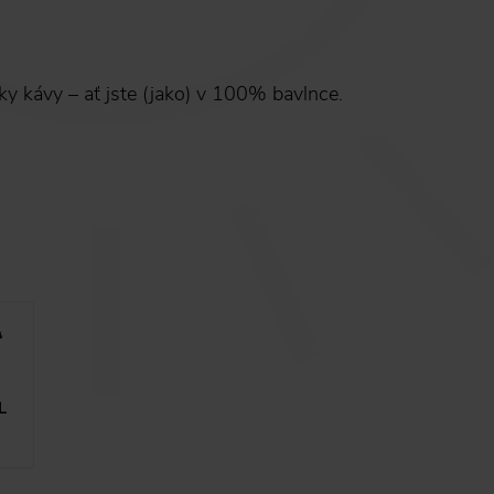
ky kávy – ať jste (jako) v 100% bavlnce.
L