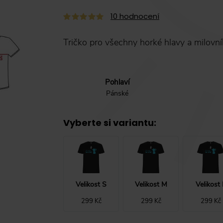
10
hodnocení
Tričko pro všechny horké hlavy a milovní
Pohlaví
Pánské
Vyberte si variantu
:
Velikost S
Velikost M
Velikost 
299 Kč
299 Kč
299 Kč