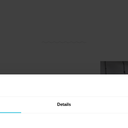
 vědět jak na ní. Zrnka u nás
pražíme
vá
. K vám se tak nedostanou žádná,
nabízet nic, co sami nepijeme
. Proto si
 pak objeví doma v šálku.
Details
vypili až až
. A právě
otevření vlastní