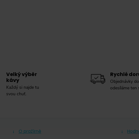
Velký výběr
Rychlé dor
kávy
Objednávky do
Každý si najde tu
odesíláme ten
svou chuť.
O pražírně
Hodn