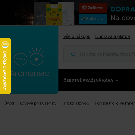
Vše o nákupu
Doprava a platba
ČERSTVĚ PRAŽENÁ KÁVA
Úvod
Kávové příslušenství
Trička s kávou
Pánské tričko Ve mně t