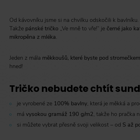
Od kávovníku jsme si na chvilku odskočili k bavlníku
Takže
pánské tričko
„Ve mně to vře!“ je
černé jako ka
mikropěna z mléka
.
Jeden z mála
měkkoušů, které byste pod stromečkem n
hned!
Tričko nebudete chtít sund
je vyrobené ze
100% bavlny
, která je měkká a pr
má
vysokou gramáž 190 g/m2
, takže ho pračka 
si můžete vybrat přesně svoji velikost – od
S až p