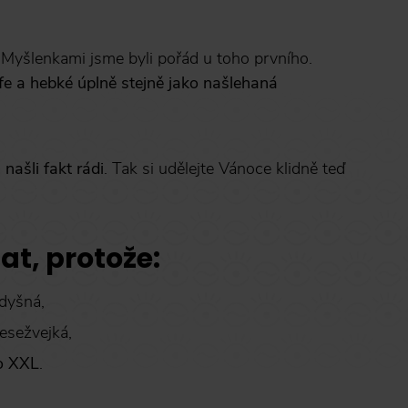
. Myšlenkami jsme byli pořád u toho prvního.
fe a hebké úplně stejně jako našlehaná
ašli fakt rádi
. Tak si udělejte Vánoce klidně teď
at, protože:
odyšná,
nesežvejká,
o XXL
.