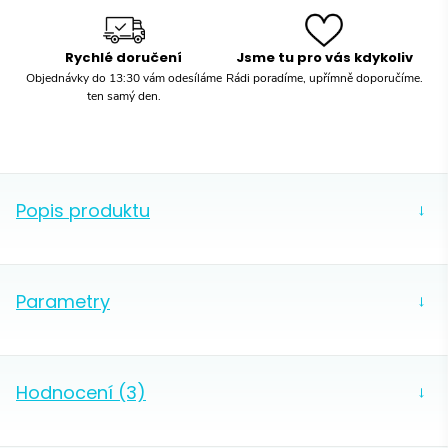
Rychlé doručení
Jsme tu pro vás kdykoliv
Objednávky do 13:30 vám odesíláme
Rádi poradíme, upřímně doporučíme.
ten samý den.
Popis produktu
→
Fellow Stagg EKT je rychlovarná konvice s husím
krkem, které je vlastní moderní a minimalistický
Parametry
→
design a kvalitní zpracování. Příkon je 1200 W,
výsledkem čehož je velmi rychlý ohřev vody. Teplota
Výrobce
Fellow
vody je samozřejmě nastavitelná a možností je i
Hodnocení (3)
následné udržení teploty po dobu až jedné hodiny.
→
Husí krk umožňuje precizní nalévání, což oceníte