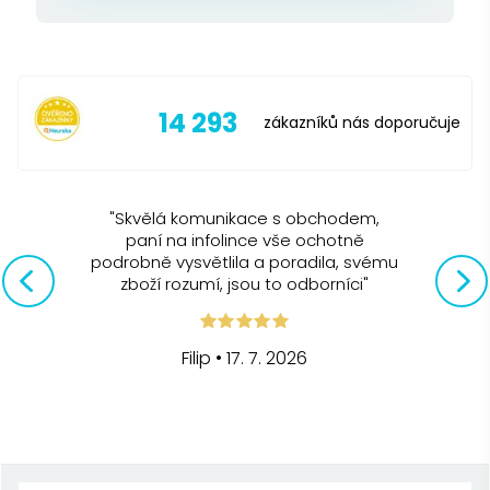
Funkce:
Nastavení teploty v rozsahu 40 °C–100 °C
Udržení teploty až 1 hodinu
14 293
zákazníků nás doporučuje
Stopky
Automatické vypnutí
"
Skvělá komunikace s obchodem,
Ochrana proti chodu naprázdno
paní na infolince vše ochotně
Ochrana proti přehřátí
podrobně vysvětlila a poradila, svému
zboží rozumí, jsou to odborníci
"
Otočná základna
Možnost přepínat mezi °C a °F
Filip
•
17. 7. 2026