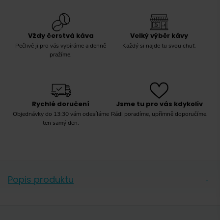
Vždy čerstvá káva
Velký výběr kávy
Pečlivě ji pro vás vybíráme a denně
Každý si najde tu svou chuť.
pražíme.
Rychlé doručení
Jsme tu pro vás kdykoliv
Objednávky do 13:30 vám odesíláme
Rádi poradíme, upřímně doporučíme.
ten samý den.
Popis produktu
→
Hario V60 Insulated Server termoska na kávu ve
tvaru konvice. Je vyvinuta tak, aby byla kompatibilní