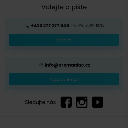
Kávová akademie
Volejte a pište
Pražírna
Ochrana osobních údajů
Blog o kávě
Předplatné kávy
Velkoobchod
+420 277 277 949
Po–Pá: 8:00–16:30
Káva s logem firmy
Zavolat
Provizní systém
info@aromaniac.cz
Napsat email
Sledujte nás