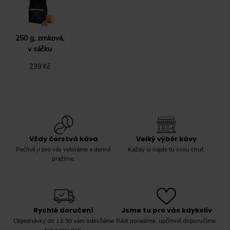
250 g, zrnková,
v sáčku
239 Kč
Vždy čerstvá káva
Velký výběr kávy
Pečlivě ji pro vás vybíráme a denně
Každý si najde tu svou chuť.
pražíme.
Rychlé doručení
Jsme tu pro vás kdykoliv
Objednávky do 13:30 vám odesíláme
Rádi poradíme, upřímně doporučíme.
ten samý den.