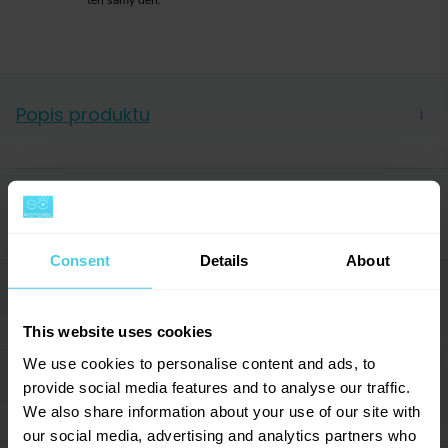
Popis produktu
→
O kávě
Parametry
→
Koření, čaj i káva.
Vše roste a dozrává společně – na
úpatí hor v oblasti Karnataka a Tamil Nadu
. Kromě
Hmotnost
250 g
Consent
Details
About
plantáží se zde místní starají i o pralesy. A právě z
Forma
Mletá
půdy bohaté na živiny
získávají zrna svou
O pražírně
→
Balení
Sáček
jedinečnou a vyváženou chuť
.
This website uses cookies
Řada
Essentials
We use cookies to personalise content and ads, to
Acidita
1/10
Jak tedy chutná?
Hodnocení (6)
provide social media features and to analyse our traffic.
→
Hořkost
8/10
We also share information about your use of our site with
Sladkost
5/10
Oceníte ji hlavně, pokud v šálku hledáte chuťové
our social media, advertising and analytics partners who