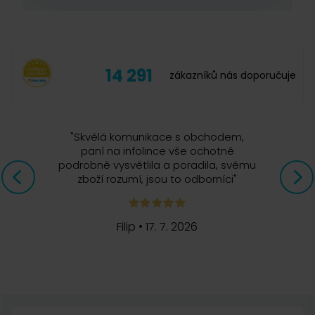
3. 11. 2024
může propadnout kdokoliv
. A o to se teď staráme.
Staráme se o to,
aby si káva každého našla
.
Super, chválím.
14 291
zákazníků nás doporučuje
Miroslava Líbalová
"
Skvělá komunikace s obchodem,
5. 3. 2023
paní na infolince vše ochotně
podrobně vysvětlila a poradila, svému
zboží rozumí, jsou to odborníci
"
výborná káva
Filip
•
17. 7. 2026
Kateřina Ciglerová
28. 2. 2023