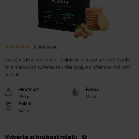
6
hodnocení
Vyvážená káva dozrávající v blízkosti divokých pralesů. Sladká
chuť máslových sušenek se v těle spojuje s příjemnou hořkostí
arašídů.
Hmotnost
Forma
250 g
Mletá
Balení
Sáček
Vyberte si hrubost mletí: