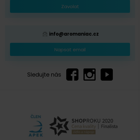
Zavolat
Provizní systém
info@aromaniac.cz
Napsat email
Sledujte nás