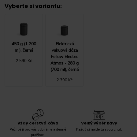
Vyberte si variantu
:
450 g (1 200
Elektrická
ml), černá
vakuová dóza
Fellow Electric
2 590 Kč
Atmos - 280 g
(700 ml), černá
2 390 Kč
Vždy čerstvá káva
Velký výběr kávy
Pečlivě ji pro vás vybíráme a denně
Každý si najde tu svou chuť.
pražíme.