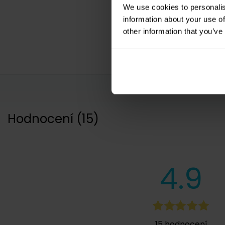
We use cookies to personalis
information about your use of
other information that you’ve
Hodnocení
(
15
)
4.9
15
hodnocení