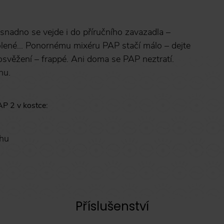
snadno se vejde i do příručního zavazadla –
volené... Ponornému mixéru PAP stačí málo – dejte
osvěžení – frappé. Ani doma se PAP neztratí.
nu.
AP 2 v kostce:
rhu
Příslušenství