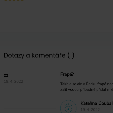
Dotazy a komentáře
(
1
)
Frapé?
zz
19. 4. 2022
Takhle se ale v Řecku frapé ne
zalít vodou, případně přidat ml
Kateřina Coubal
19. 4. 2022