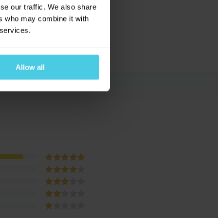
se our traffic. We also share
ers who may combine it with
 services.
Allow all
íláním
í osobních