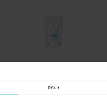
Sleva 10 % na kávu
Frappé 100% Coffee -
Aromaniac pro vás!
instantní, 100 g
Instantní káva, která
miluje studenou
Details
Chcete 10% slevu na naši čerstvě praž
vodu
. Ideální pro vaše osvěžující řecké
Aromaniac? Stačí vyplnit vaši e-mailov
frappé. Žádný cukr, žádná umělá
a obratem vám zašleme slevový kupon..
aromata.
vás budeme informovat o všech slevách