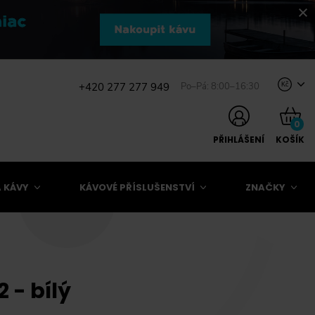
+420 277 277 949
Po–Pá: 8:00–16:30
Kč
0
PŘIHLÁŠENÍ
KOŠÍK
 KÁVY
KÁVOVÉ PŘÍSLUŠENSTVÍ
ZNAČKY
 - bílý