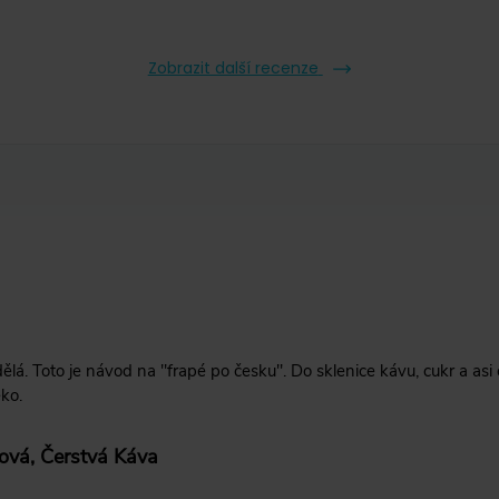
Zobrazit další recenze
dělá. Toto je návod na "frapé po česku". Do sklenice kávu, cukr a 
éko.
ová, Čerstvá Káva