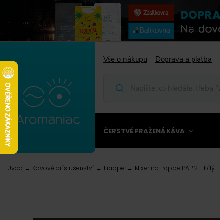
Vše o nákupu
Doprava a platba
ČERSTVĚ PRAŽENÁ KÁVA
Úvod
Kávové příslušenství
Frappé
Mixer na frappe PAP 2 - bílý