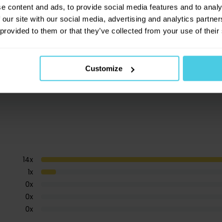
novinkách na našem e-shopu!
e content and ads, to provide social media features and to analy
Skladem > 20 ks
139 Kč
 our site with our social media, advertising and analytics partn
 provided to them or that they’ve collected from your use of their
-
+
Do košíku
Přihlásit se a získat slevu
Customize
Odesláním e-mailové adresy souhlasíte se zas
obchodních sdělení dle
informací o zpracován
údajů
.
14
x
1
x
0
x
0
x
0
x