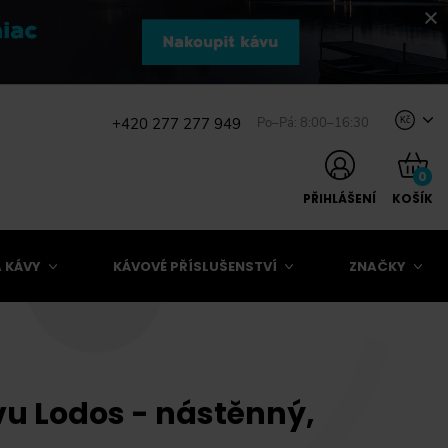
+420 277 277 949
Po–Pá: 8:00–16:30
Kč
0
PŘIHLÁŠENÍ
KOŠÍK
 KÁVY
KÁVOVÉ PŘÍSLUŠENSTVÍ
ZNAČKY
u Lodos - nástěnný,