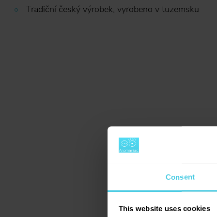
Tradiční český výrobek, vyrobeno v tuzemsku
Consent
This website uses cookies