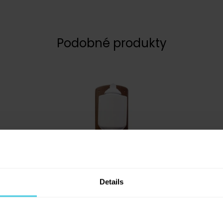
Podobné produkty
Details
Ruční mlýnek na kávu
Lodos - nástěnný, bílý