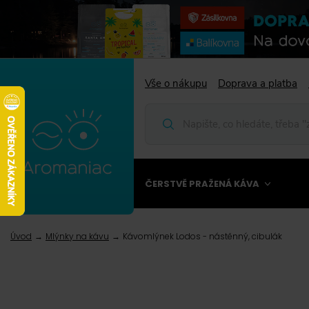
Vše o nákupu
Doprava a platba
ČERSTVĚ PRAŽENÁ KÁVA
Úvod
Mlýnky na kávu
Kávomlýnek Lodos - nástěnný, cibulák