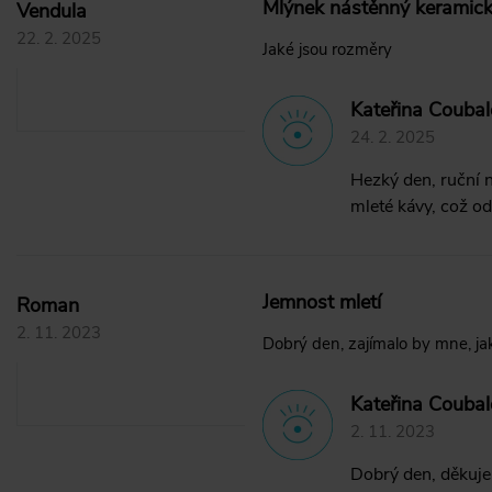
Mlýnek nástěnný keramic
Vendula
22. 2. 2025
Jaké jsou rozměry
Kateřina Coubal
24. 2. 2025
Hezký den, ruční 
mleté kávy, což od
Jemnost mletí
Roman
2. 11. 2023
Dobrý den, zajímalo by mne, jak
Kateřina Couba
2. 11. 2023
Dobrý den, děkuje