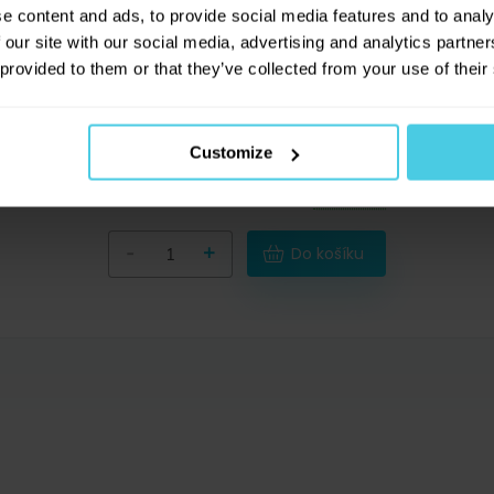
e content and ads, to provide social media features and to analy
Hledáte opravdu exkluzivní kávomlýnek,
 our site with our social media, advertising and analytics partn
se kterým si i v moderní kuchyni budete
 provided to them or that they’ve collected from your use of their
moci připomenout časy dávno minulé?
Nádherný mlýnek v kombinaci dřeva a
porcelánu vás okouzlí na první pohled.
Customize
Poslední 4 kusy
1 790 Kč
skladem
-
+
Do košíku