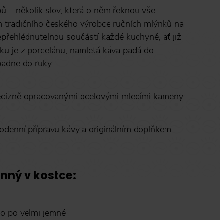
ů – několik slov, která o něm řeknou vše.
 tradičního českého výrobce ručních mlýnků na
přehlédnutelnou součástí každé kuchyně, ať již
nku je z porcelánu, namletá káva padá do
padne do ruky.
ecizně opracovanými ocelovými mlecími kameny.
denní přípravu kávy a originálním doplňkem
nný v kostce:
ho po velmi jemné