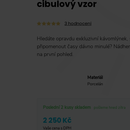
cibulový vzor
3
hodnocení
Hledáte opravdu exkluzivní kávomlýnek, 
připomenout časy dávno minulé? Nádhern
na první pohled.
Materiál
Porcelán
Poslední 2 kusy skladem
pošleme hned zítra
2 250 Kč
Vaše cena s DPH