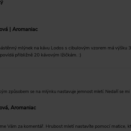
ký
ová | Aromaniac
nástěnný mlýnek na kávu Lodos s cibulovým vzorem má výšku 3
povídá přibližně 20 kávovým lžičkám. :)
ým způsobem se na mlýnku nastavuje jemnost mletí. Nedaří se mi na 
lová, Aromaniac
me Vám za komentář. Hrubost mletí nastavíte pomocí matice, kte